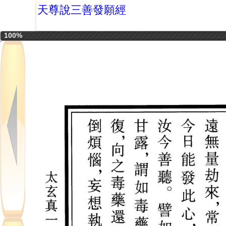
天尊說三善發願經
100%