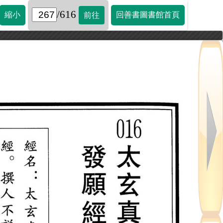
/616
縮小
回善書圖書館首頁
前往