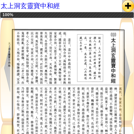
太上洞玄靈寶中和經
100%