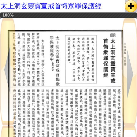
太上洞玄靈寶宣戒首悔眾罪保護經
100%