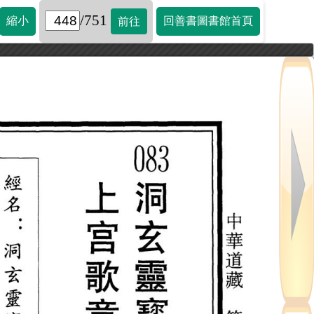
/751
縮小
回善書圖書館首頁
前往