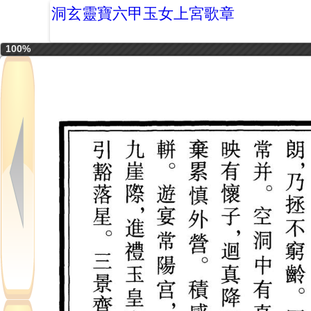
洞玄靈寶六甲玉女上宮歌章
100%