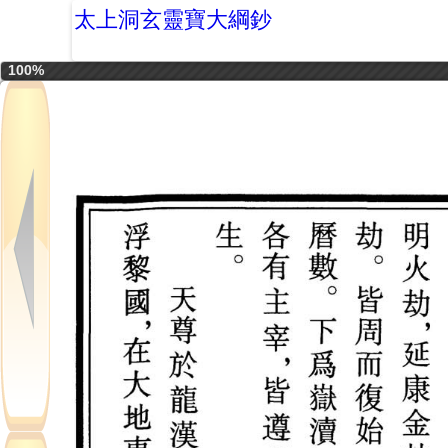
太上洞玄靈寶大綱鈔
100%