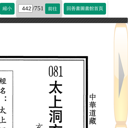
/751
縮小
回善書圖書館首頁
前往