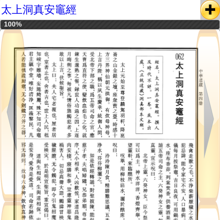
太上洞真安竈經
100%