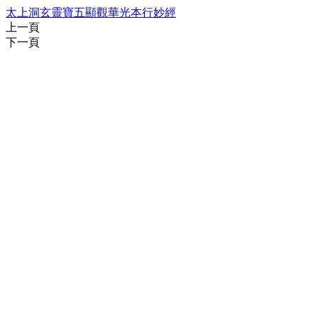
太上洞玄靈寶五顯觀華光本行妙經
上一頁
下一頁