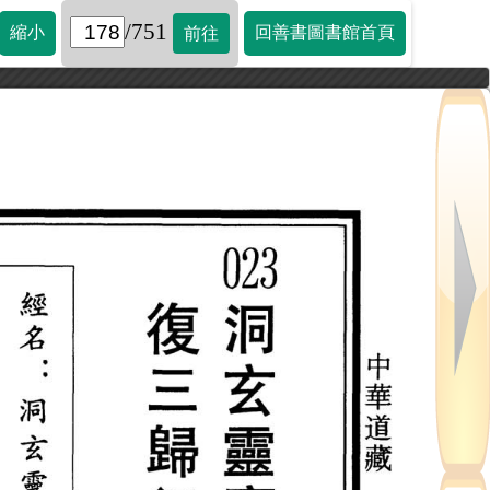
/751
縮小
回善書圖書館首頁
前往