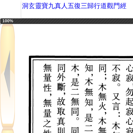
洞玄靈寶九真人五復三歸行道觀門經
100%