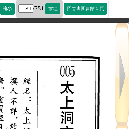
/751
縮小
回善書圖書館首頁
前往