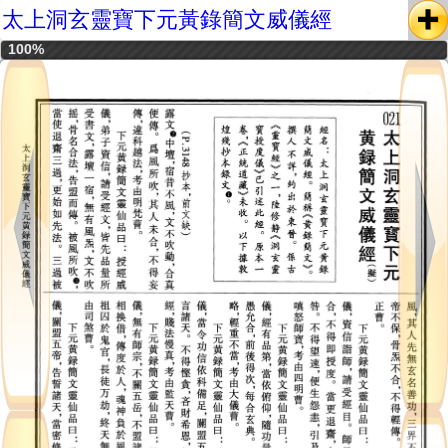
太上洞玄靈寶下元黃錄簡文威儀經
100%