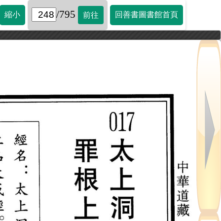
/795
縮小
回善書圖書館首頁
前往