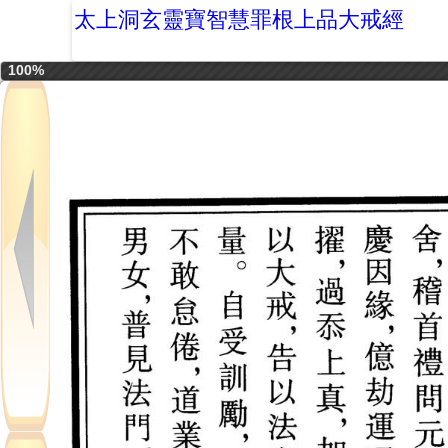
太上洞玄靈寶智慧罪根上品大戒經
100%