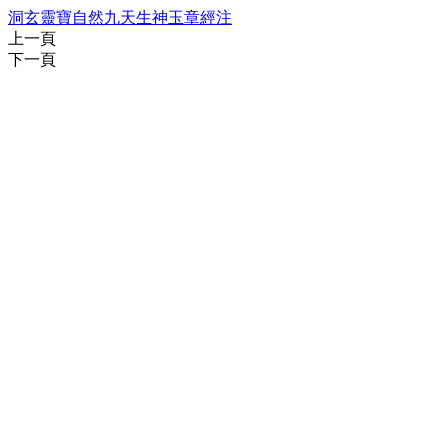
洞玄靈寶自然九天生神玉章經注
上一頁
下一頁