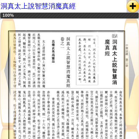
洞真太上說智慧消魔真經
100%