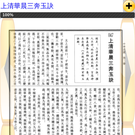
上清華晨三奔玉訣
100%