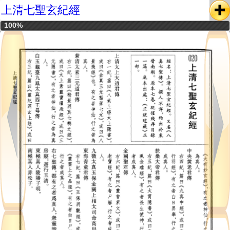
上清七聖玄紀經
100%