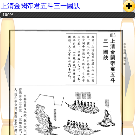
上清金闕帝君五斗三一圖訣
100%