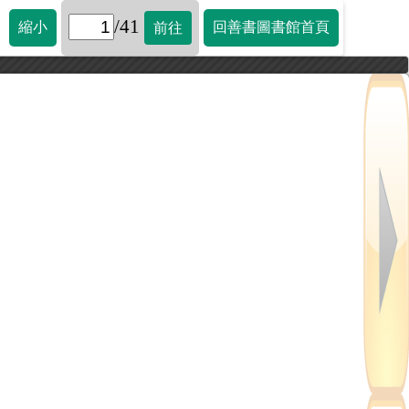
/41
縮小
回善書圖書館首頁
前往