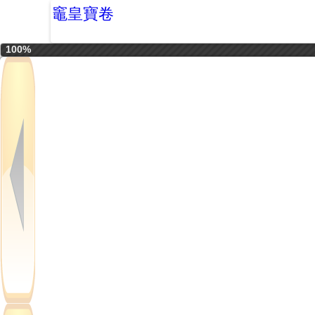
竈皇寶卷
100%