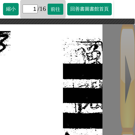
/16
縮小
回善書圖書館首頁
前往