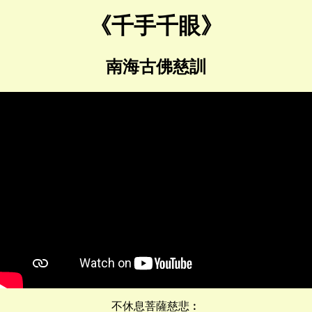
《千手千眼》
南海古佛慈訓
不休息菩薩慈悲︰