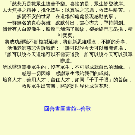
「慈悲乃是救眾生拔苦予樂。喜捨的是，眾生皆登彼岸。
以大無畏之精神，挽化眾生；以真誠之悲愿，救眾生離苦。」
多變不安的世界，在道場卻處處發現感動的事，
一群無名的真心英雄，默默付出，盡心盡力，堅持開創。
儘管有人白髮漸生，臉龐已舖滿了皺紋，卻始終鬥志昂揚，精
神奕奕。
將成功經驗不斷複製延續，將創新思維理念，不斷的分享。
活佛老師慈悲告訴我們︰「誰可以說今天可以離開道場，
「誰可以說今天道場可以不需要道務；誰可以說今天可以孤單
辦道。
所以辦道需要眾生的，沒有眾生，不可能成就自己的因緣。」
感恩一切因緣，感謝眾生帶給我們的成就。
培育人才，善用人才，留住人才，如同「千手千眼」的菩薩，
救度眾生出苦海，將娑婆世界化成蓮花邦。
回善書圖書館--善歌