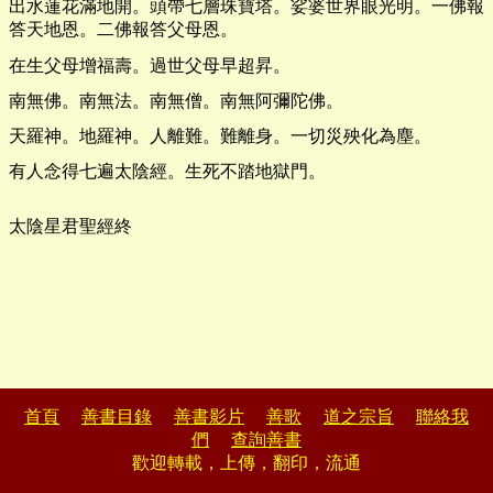
出水蓮花滿地開。頭帶七層珠寶塔。娑婆世界眼光明。一佛報
答天地恩。二佛報答父母恩。
在生父母增福壽。過世父母早超昇。
南無佛。南無法。南無僧。南無阿彌陀佛。
天羅神。地羅神。人離難。難離身。一切災殃化為塵。
有人念得七遍太陰經。生死不踏地獄門。
太陰星君聖經終
首頁
善書目錄
善書影片
善歌
道之宗旨
聯絡我
們
查詢善書
歡迎轉載，上傳，翻印，流通