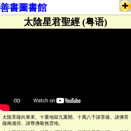
善書圖書館
太陰星君聖經 (粤语)
太陰菩薩向東來。十重地獄九重開。十萬八千諸菩薩。諸佛菩
薩兩邊排。諸尊佛敬無雲地。