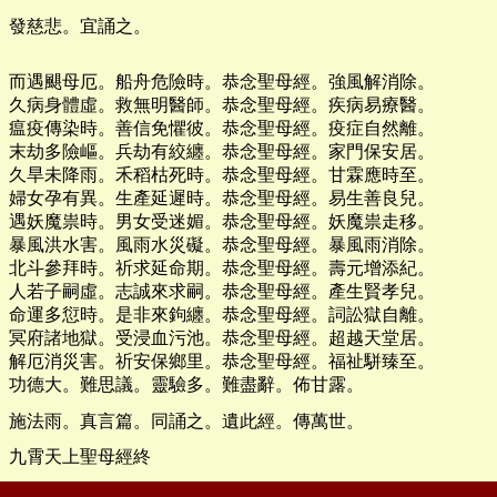
發慈悲。宜誦之。
而遇颶母厄。船舟危險時。恭念聖母經。強風解消除。
久病身體虛。救無明醫師。恭念聖母經。疾病易療醫。
瘟疫傳染時。善信免懼彼。恭念聖母經。疫症自然離。
末劫多險嶇。兵劫有絞纏。恭念聖母經。家門保安居。
久旱未降雨。禾稻枯死時。恭念聖母經。甘霖應時至。
婦女孕有異。生產延遲時。恭念聖母經。易生善良兒。
遇妖魔祟時。男女受迷媚。恭念聖母經。妖魔祟走移。
暴風洪水害。風雨水災礙。恭念聖母經。暴風雨消除。
北斗參拜時。祈求延命期。恭念聖母經。壽元增添紀。
人若子嗣虛。志誠來求嗣。恭念聖母經。產生賢孝兒。
命運多愆時。是非來鉤纏。恭念聖母經。詞訟獄自離。
冥府諸地獄。受浸血污池。恭念聖母經。超越天堂居。
解厄消災害。祈安保鄉里。恭念聖母經。福祉駢臻至。
功德大。難思議。靈驗多。難盡辭。佈甘露。
施法雨。真言篇。同誦之。遺此經。傳萬世。
九霄天上聖母經終