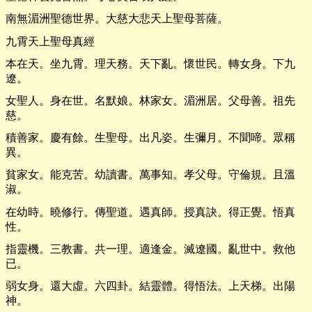
南無湄洲聖德世界。大慈大悲天上聖母菩薩。
九霄天上聖母真經
本在天。坐九霄。理天務。天下亂。懷世民。轉女身。下九
遼。
女聖人。身在世。名默娘。林家女。湄洲居。父母善。祖先
慈。
積善家。慶有餘。生聖母。出凡姿。生彌月。不聞啼。眾稱
異。
貧家女。能克苦。幼讀書。萬事知。孝父母。守倫規。且溫
淑。
在幼時。曉修行。傳聖道。遇真師。授真訣。得正覺。悟真
性。
指靈機。三教書。共一理。適逢金。滅遼國。亂世中。救他
已。
弱女身。還大虛。六四卦。結靈體。得悟法。上天梯。出陽
神。