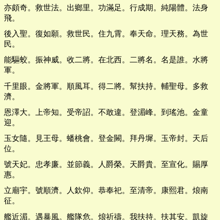
亦頗奇。救世法。出鄉里。功滿足。行成期。純陽體。法身
飛。
後入聖。復如願。救世民。住九霄。奉天命。理天務。為世
民。
能驅蛟。振神威。收二將。在北西。二將名。名是誰。水將
軍。
千里眼。金將軍。順風耳。得二將。幫扶持。輔聖母。多救
濟。
恩澤大。上帝知。受帝詔。不敢違。登湄峰。到瑤池。金童
迎。
玉女隨。見王母。蟠桃會。登金闕。拜丹墀。玉帝封。天后
位。
號天妃。忠孝廉。並節義。人爵榮。天爵貴。至宣化。賜厚
惠。
立廟宇。號順濟。人欽仰。恭奉祀。至清帝。康熙君。烺南
征。
艦近湄。遇暴風。艦隊危。烺祈禱。我扶持。扶其安。凱旋