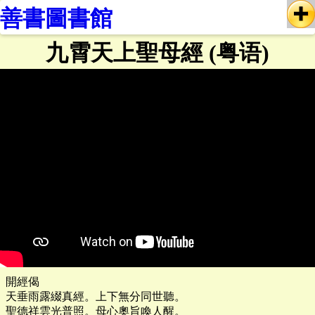
善書圖書館
九霄天上聖母經 (粤语)
開經偈
天垂雨露綴真經。上下無分同世聽。
聖德祥雲光普照。母心奧旨喚人醒。