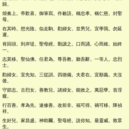
歸。
烺奏上。帝歡喜。御筆寫。作敕語。稱忠孝。稱仁慈。封聖
母。
在其時。想光陰。似走駒。勸婦女。並男兒。宜學我。勿延
遲。
肯回頭。到岸堤。聖母經。勤讀之。口而誦。心而維。始終
一。
志莫移。聖仙佛。任君為。尊吾教。聽吾辭。一等人。忠烈
士。
勸婦女。宜先知。三從訓。四德備。夫君在。宜順義。夫沒
後。
守節志。古烈女。善教兒。諸婦女。能效之。萬惡孽。首淫
癡。
行百善。孝為先。速修善。改前非。福可得。禍可移。降禎
祥。
生好兒。家昌盛。神助爾。聖母經。說你知。最靈威。救眾
生。