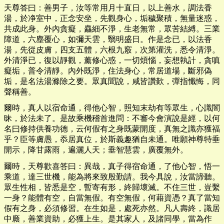
天尊答曰：善男子，汝等常用月十直日，以上善水，調法香
湯，於净室中，正念安坐，先觀身心，垢穢聚積，無量迷惑，
共成此身。外內貪癡，麤細不淨，生老無常，眾苦結縛。三業
障道，六塵覆心，如彌天雲，翳明盛日。作是念已，以法香
湯，先從皮膚，四支五體，六根九竅，次第灌洗，悉令清淨。
外清淨已，復以靜觀，薰修心惑，一切煩惱，妄想執計，貪嗔
癡垢，普令清靜。內外既淨，住法身心，常居道場，斷邪偽
垢，是名法湯滌除之要。眾真聞說，咸皆讚歎，彈指懺悔，同
聲稱善。
爾時，真人以宿命通，得他心智，照知末劫有等眾生，心識闇
昧，於法未了。是故乘機稽首進問：不審今會演說是經，以何
名曰修持供養功德，云何假有之身既蒙開度，真無之識亦獲福
乎？臣等膚愚，忝居真位，於斯義趣猶自未通。唯願神尊特垂
開示，降甘露雨，遍灑人天；垂智慧雲，廣覆無外。
爾時，天尊歡喜答曰：異哉，真子得宿命通，了他心智，悟一
乘道，達三世機，能為將來致殷勤請。我今具說，汝當諦聽。
眾生性相，皆悉是空，暫寄有形，終歸壞滅。不住三世，豈繫
一身？能體有空，自當無假。有空無假，何藉資憑？真了當知
假有之身，必須修習。在生如是，處死亦然。凡人壽終，識居
中廕，善業資助，必獲上生。是其家人，及諸同學，當為作