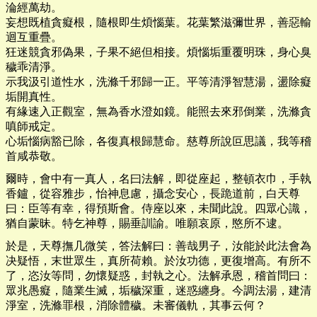
淪經萬劫。
妄想既植貪癡根，隨根即生煩惱葉。花葉繁滋彌世界，善惡輸
迴互重疊。
狂迷競貪邪偽果，子果不絕但相接。煩惱垢重覆明珠，身心臭
穢乖清淨。
示我汲引道性水，洗滌千邪歸一正。平等清淨智慧湯，盪除癡
垢開真性。
有緣速入正觀室，無為香水澄如鏡。能照去來邪倒業，洗滌貪
嗔師戒定。
心垢惱病豁已除，各復真根歸慧命。慈尊所說叵思議，我等稽
首咸恭敬。
爾時，會中有一真人，名曰法解，即從座起，整頓衣巾，手執
香鑪，從容雅步，怡神息慮，攝念安心，長跪道前，白天尊
曰：臣等有幸，得預斯會。侍座以來，未聞此說。四眾心識，
猶自蒙昧。特乞神尊，賜垂訓諭。唯願哀原，愍所不逮。
於是，天尊撫几微笑，答法解曰：善哉男子，汝能於此法會為
决疑悟，末世眾生，真所荷賴。於汝功德，更復增高。有所不
了，恣汝等問，勿懷疑惑，封執之心。法解承恩，稽首問曰：
眾兆愚癡，隨業生滅，垢穢深重，迷惑纏身。今調法湯，建清
淨室，洗滌罪根，消除體穢。未審儀軌，其事云何？