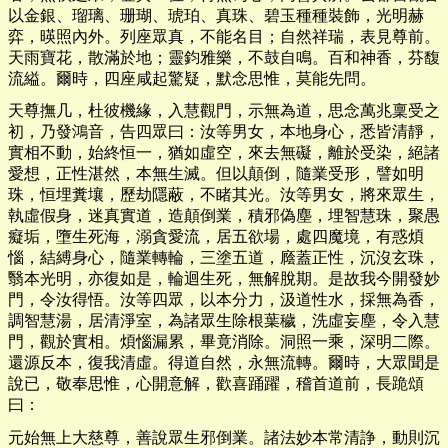
以金銀、瑠璃、珊瑚、琥珀、真珠、碧玉種種裝飾，光明赫
弈，暎照內外。列座眾真，不能名目；自然祥瑞，表見尊前。
天雨寶花，散滿於地；靈鈞雅樂，不鼓自鳴。百和神香，芬馥
流縊。爾時，四座咸起驚疑，默念思惟，莫能先問。
天尊撫几，杜彼機緣，入慧觀門，示無為道，思念萬兆稟受之
初，乃發鴻音，告四眾曰：汝等男女，本地身心，悉皆清靜，
實相不動，始終恒一，猶如虛空，來去無礙，離於受染，絕諸
愛想，正性湛然，本無生滅。但以顛倒，隨業受形，譬如明
珠，恒埋糞壤，歷劫隱蔽，不睹其光。汝等男女，將來眾生，
執虛假身，迷真實道，造顛倒業，積邪偽塵，埋智慧珠，聚愚
癡垢，墮生死海，溺貪愛流，居五欲場，處四魔境，有惑煩
惱，結縛身心，隨業轉輪，三塗五道，廕蓋正性，沉沒玄珠，
翳本光明，亦復如是，輪迴生死，無解脫期。是故我今開發妙
門，令汝得悟。汝等四眾，以本分力，汲道性水，採無為香，
調智慧湯，居清淨室，為諸眾生除根葉穢，洗虛妄塵，令入慧
門，觀於實相。煩惱漏累，畢竟消除。洞照一乘，深明二際。
還源反本，復我清虛。得道自然，永無流轉。爾時，大眾聞是
說已，敬奉思惟，心開意解，歡喜踊躍，稽首道前，長跪頌
曰：
元始無上大慈尊，善說眾生邪倒業。諸法妙本常清諍，動則沉