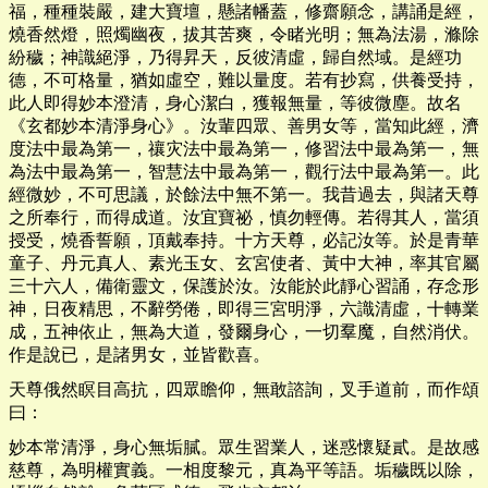
福，種種裝嚴，建大寶壇，懸諸幡蓋，修齋願念，講誦是經，
燒香然燈，照燭幽夜，拔其苦爽，令睹光明；無為法湯，滌除
紛穢；神識絕淨，乃得昇天，反彼清虛，歸自然域。是經功
德，不可格量，猶如虛空，難以量度。若有抄寫，供養受持，
此人即得妙本澄清，身心潔白，獲報無量，等彼微塵。故名
《玄都妙本清淨身心》。汝輩四眾、善男女等，當知此經，濟
度法中最為第一，禳灾法中最為第一，修習法中最為第一，無
為法中最為第一，智慧法中最為第一，觀行法中最為第一。此
經微妙，不可思議，於餘法中無不第一。我昔過去，與諸天尊
之所奉行，而得成道。汝宜寶祕，慎勿輕傳。若得其人，當須
授受，燒香誓願，頂戴奉持。十方天尊，必記汝等。於是青華
童子、丹元真人、素光玉女、玄宮使者、黃中大神，率其官屬
三十六人，備衛靈文，保護於汝。汝能於此靜心習誦，存念形
神，日夜精思，不辭勞倦，即得三宮明淨，六識清虛，十轉業
成，五神依止，無為大道，發爾身心，一切羣魔，自然消伏。
作是說已，是諸男女，並皆歡喜。
天尊俄然瞑目高抗，四眾瞻仰，無敢諮詢，叉手道前，而作頌
曰：
妙本常清淨，身心無垢膩。眾生習業人，迷惑懷疑貳。是故感
慈尊，為明權實義。一相度黎元，真為平等語。垢穢既以除，