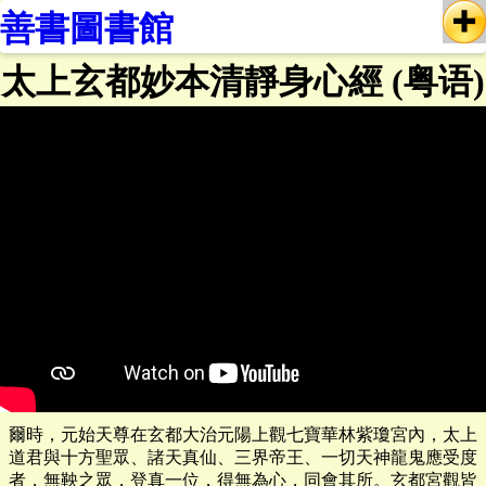
善書圖書館
太上玄都妙本清靜身心經 (粤语)
爾時，元始天尊在玄都大治元陽上觀七寶華林紫瓊宮內，太上
道君與十方聖眾、諸天真仙、三界帝王、一切天神龍鬼應受度
者，無鞅之眾，登真一位，得無為心，同會其所。玄都宮觀皆