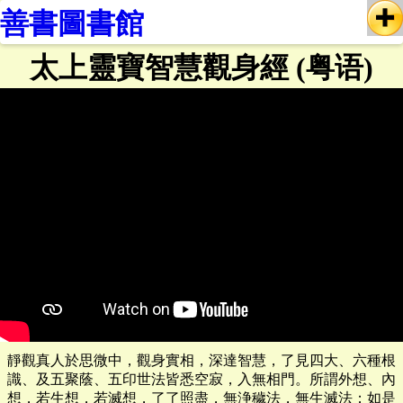
善書圖書館
太上靈寶智慧觀身經 (粤语)
靜觀真人於思微中，觀身實相，深達智慧，了見四大、六種根
識、及五聚蔭、五印世法皆悉空寂，入無相門。所謂外想、內
想，若生想，若滅想，了了照盡，無浄穢法，無生滅法；如是