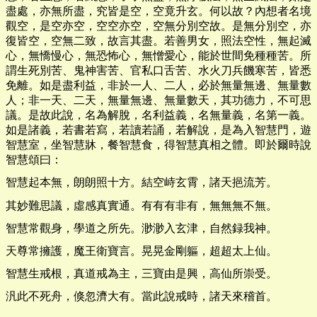
盡處，亦無所盡，究皆是空，空竟升玄。何以故？內想者名境
觀空，是空亦空，空空亦空，空無分別空故。是無分別空，亦
復皆空，空無二致，故言其盡。若善男女，照法空性，無起滅
心，無憍慢心，無恐怖心，無憎愛心，能於世間免種種苦。所
謂生死別苦、鬼神害苦、官私口舌苦、水火刀兵饑寒苦，皆悉
免離。如是盡利益，非於一人、二人，必於無量無邊、無量數
人；非一天、二天，無量無邊、無量數天，其功德力，不可思
議。是故此說，名為解脫，名利益義，名無量義，名第一義。
如是諸義，若書若寫，若讀若誦，若解說，是為入智慧門，遊
智慧室，坐智慧牀，餐智慧食，得智慧真相之體。即於爾時說
智慧頌曰：
智慧起本無，朗朗照十方。結空峙玄霄，諸天挹流芳。
其妙難思議，虛感真實通。有有有非有，無無無不無。
智慧常觀身，學道之所先。渺渺入玄津，自然録我神。
天尊常擁護，魔王衛寶言。晃晃金剛軀，超超太上仙。
智慧生戒根，真道戒為主，三寶由是興，高仙所崇受。
汎此不死舟，倏忽濟大有。當此說戒時，諸天來稽首。