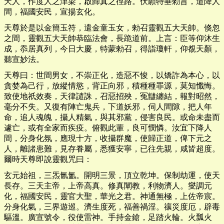
天人，作度人之津梁，啟歸真之徑路。伏願特垂勑旨，遣降人
間，福國安民，宣揚玄化。
天尊於是以金簡玉符，遣金童玉女，勑召靈觀五大天帥。倏忽
之間，靈觀五大天帥恭臨法會，長跪道前。上言：臣等仰沐生
成，忝居真列，今日大慶，特蒙勑召，得詣瓊軒，仰覩天顏，
聽宣妙法。
天尊曰：世間男女，不崇正化，造惡不悛，以矯詐為本心，以
貪婪為己行，放縱情慾，背正向邪，積種種罪源，莫知懺悔。
致使地祇效奏，天律譴誅，召惡招殃，冤讎纏結，報對昭然，
毫分不失。又復有陣亡鬼兵，下道妖邪，伺人間隙，把人年
命，追人魂魄，攝人精氣，與其邪黨，侵害良民。或命未盡而
遽亡，或有全家而疾疫。俯觀此輩，良可憫憐。汝宜下降人
間，分身化氛，應現十方，收攝群魔，使歸正道，俾下元之
人，離諸患難，見存眷屬，悉獲安寧，已往先親，咸皆超度。
爾時天尊即說靈觀咒曰：
玄元始祖，三炁氤氳。開明三景，頂立乾坤。保制劫運，使天
長存。三天主帝，上帝高真。修真闡教，利物濟人。燮調元
化，福國安民，靈官大聖，華光之君。神通無極，上佐帝宸。
分身化氣，三界遊巡。濟生度死，福善禍淫。禳災度厄，辟毒
驅溫。廣宣號令，役使雷神。手持金鎗，足踏火輪。火瓢火