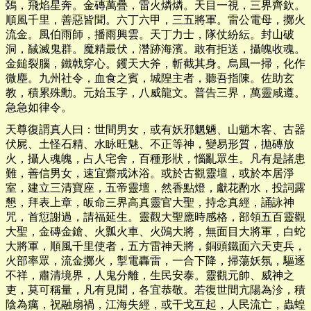
鵶，飛焰星奔。金磚萬疊，雷火燐燐。天目一視，三界齊欽。
順風千里，善惡皆聞。六丁六甲，三五將軍。雷公電母，擲火
流金。風伯雨師，播雨興雲。天丁力士，隊仗紛紜。封山破
洞，馘滅鬼群。魔精最伏，濳跡海濱。敢有拒送，攝魄收魂。
金鎚裂腦，鐵戟穿心。钁天大斧，斬截其身。烏風一掃，化作
微塵。九州社令，血食之賓，城隍主者，聽吾指陳。佐助玄
教，積累殊勳。元始玉字，八威龍文。普告三界，萬靈咸遵。
急急如律令。
天尊復謂真人曰：世間男女，或有妖邪魍魎、山魈木客、古器
伏屍、土怪石精、水眿旺魅、不正等神，變易形質，拋磚放
火，攝人魂魄，占人宅舍，百種形狀，惱亂眾生。凡有是諸患
難，善信男女，速宜齋戒沐浴。或於古觀靈壇，或於本居淨
室，建立三清寶座，五帝靈壇，然香點燈，獻花酌水，投詞露
懇，拜表上章，皈命三界高真靈官大聖，持念真經，誦詠神
咒，首愆謝過，請福延生。靈觀大聖應時感格，部領五百靈觀
大聖，金磚金鎗、火瓢火車、火鵶大將，無面目大將軍，白蛇
大將軍，順風千里使者，五方雷神天將，銅頭鐵面六天吏兵，
火部率眾，流金擲火，掣電轟雷，一合下降，掃蕩妖氛，驅逐
不祥，肅清境界，人鬼分離，生民安泰。靈觀元帥、威神之
吏，莫可稱量，凡有見聞，各宜恭敬。若復世間亢陽為沴，積
陰為癘，祝融扇禍，江海失經，或干戈互起，人民流亡，蟲蝗