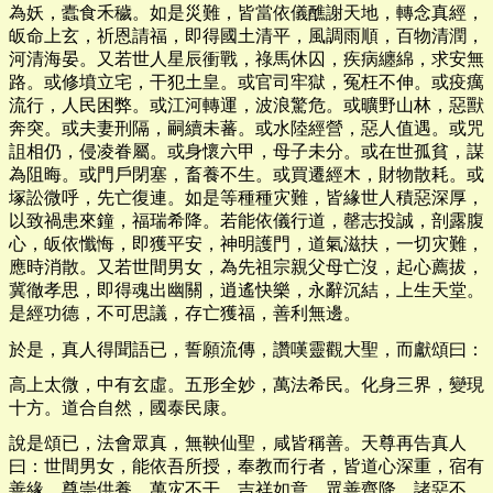
為妖，蠹食禾穢。如是災難，皆當依儀醮謝天地，轉念真經，
皈命上玄，祈恩請福，即得國土清平，風調雨順，百物清潤，
河清海晏。又若世人星辰衝戰，祿馬休囚，疾病纏綿，求安無
路。或修墳立宅，干犯土皇。或官司牢獄，冤枉不伸。或疫癘
流行，人民困弊。或江河轉運，波浪驚危。或曠野山林，惡獸
奔突。或夫妻刑隔，嗣續未蕃。或水陸經營，惡人值遇。或咒
詛相仍，侵凌眷屬。或身懷六甲，母子未分。或在世孤貧，謀
為阻晦。或門戶閉塞，畜養不生。或買遷經木，財物散耗。或
塚訟微呼，先亡復連。如是等種種灾難，皆緣世人積惡深厚，
以致禍患來鐘，福瑞希降。若能依儀行道，罄志投誠，剖露腹
心，皈依懺悔，即獲平安，神明護門，道氣滋扶，一切灾難，
應時消散。又若世間男女，為先祖宗親父母亡沒，起心薦拔，
冀徹孝思，即得魂出幽關，逍遙快樂，永辭沉結，上生天堂。
是經功德，不可思議，存亡獲福，善利無邊。
於是，真人得聞語已，誓願流傳，讚嘆靈觀大聖，而獻頌曰：
高上太微，中有玄虛。五形全妙，萬法希民。化身三界，變現
十方。道合自然，國泰民康。
說是頌已，法會眾真，無鞅仙聖，咸皆稱善。天尊再告真人
曰：世間男女，能依吾所授，奉教而行者，皆道心深重，宿有
善緣，尊崇供養，萬灾不干，吉祥如意，眾善齊降，諸惡不