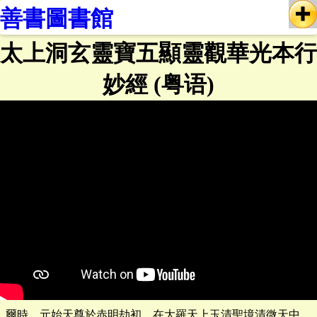
善書圖書館
太上洞玄靈寶五顯靈觀華光本行
妙經 (粤语)
爾時，元始天尊於赤明劫初，在大羅天上玉清聖境清微天中，