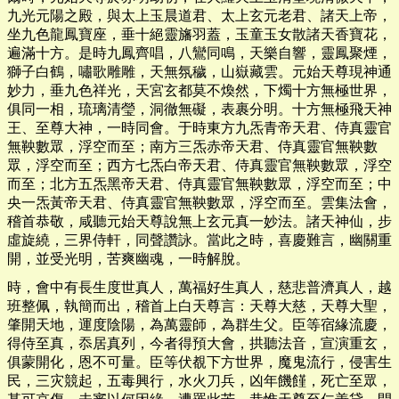
九光元陽之殿，與太上玉晨道君、太上玄元老君、諸天上帝，
坐九色龍鳳寶座，垂十絕靈旛羽蓋，玉童玉女散諸天香寶花，
遍滿十方。是時九鳳齊唱，八鸞同鳴，天樂自響，靈鳳聚煙，
獅子白鶴，嘯歌雕雕，天無氛穢，山嶽藏雲。元始天尊現神通
妙力，垂九色祥光，天宮玄都莫不煥然，下燭十方無極世界，
俱同一相，琉璃清瑩，洞徹無礙，表裹分明。十方無極飛天神
王、至尊大神，一時同會。于時東方九炁青帝天君、侍真靈官
無鞅數眾，浮空而至；南方三炁赤帝天君、侍真靈官無鞅數
眾，浮空而至；西方七炁白帝天君、侍真靈官無鞅數眾，浮空
而至；北方五炁黑帝天君、侍真靈官無鞅數眾，浮空而至；中
央一炁黃帝天君、侍真靈官無鞅數眾，浮空而至。雲集法會，
稽首恭敬，咸聽元始天尊說無上玄元真一妙法。諸天神仙，步
虛旋繞，三界侍軒，同聲讚詠。當此之時，喜慶難言，幽關重
開，並受光明，苦爽幽魂，一時解脫。
時，會中有長生度世真人，萬福好生真人，慈悲普濟真人，越
班整佩，執簡而出，稽首上白天尊言：天尊大慈，天尊大聖，
肇開天地，運度陰陽，為萬靈師，為群生父。臣等宿緣流慶，
得侍至真，忝居真列，今者得預大會，拱聽法音，宣演重玄，
俱蒙開化，恩不可量。臣等伏覩下方世界，魔鬼流行，侵害生
民，三灾競起，五毒興行，水火刀兵，凶年饑饉，死亡至眾，