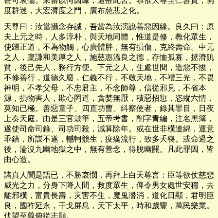
甚可哀傷。未審以何因緣，遭罹此苦。恭惟天尊至仁善貸，開
度群迷，大宏濟度之門，廣布慈悲之化。
天尊曰：汝當攝念存誠，吾當為汝演說善惡因緣。良久曰：原
夫上元之時，人多淳朴，與天地同體，惟道是修，教化眾生，
使歸正道，不為物觸，心廣體胖，無有損傷，克終壽命。中元
之人，稟謙和美厚之人，施慈惠溫良之德，存恤孤寡，拯濟飢
貧，後己先人，務行方便。下元之人，生處世間，造惡不悛，
不修善行，道德久廢，仁義不行，不敬天地，不禮三光，不畏
神明，不孝父母，不忠君主，不念師尊，信從邪見，不省本
源，損物害人，欺心罔道，貪婪無厭，積惡招愆，恣縱六情，
莫知已極。善惡童子、四直功曹、紏察使者，錄其罪目，日夜
上奏天庭。由是三官鼓筆，五帝考書，削字青編，注名黑簿，
遂使司命司錄、司功司殺，減算除年。或在世非橫連綿，運意
乖錯，所謀不遂，轗軻競生，疫癘流行，致多夭喪。或命過之
後，淪沒九幽地獄之中，無有善念，得脫幽關。凡此罪因，皆
由心造。
諸真人聞是語已，不勝哀憫，再拜上白天尊言：臣等欲仗慈悲
威光之力，分身下降人間，救度眾生，俾令男女處世安穩，去
離邪橫，富貴長壽，灾害不生，魔鬼濳消，道化日顯，君明臣
良，國祚延永，干戈屏息，天下太平，時和歲豐，萬民樂業。
伏望至尊俯從志願。