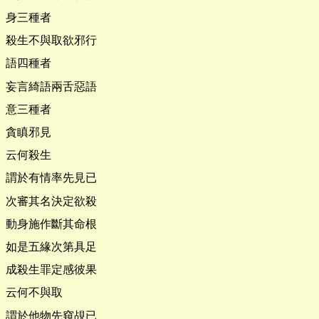
身三種者
殺生不與取欲邪行
語四種者
妄言綺語兩舌惡語
意三種者
貪瞋邪見
云何殺生
謂於有情率先見已
次審其名決定欲殺
動身施作斷其命根
如是五緣次第具足
成殺生罪定感彼果
云何不與取
謂於他物先窺覘已