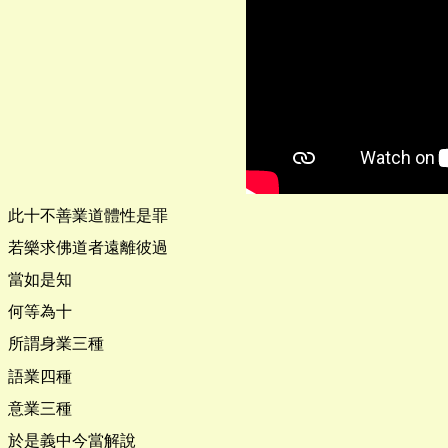
此十不善業道體性是罪
若樂求佛道者遠離彼過
當如是知
何等為十
所謂身業三種
語業四種
意業三種
於是義中今當解說