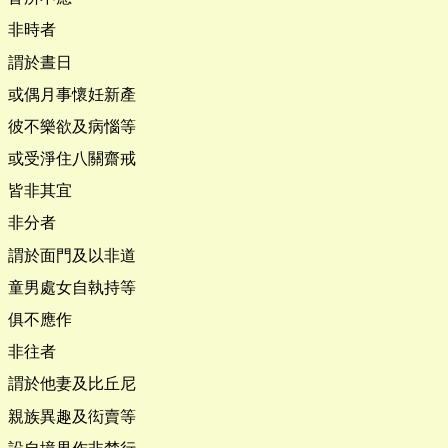
非時者
謂於晝日
或偶月事懷妊新產
彼不樂欲及病惱等
或受淨住八關齋戒
皆非其宜
非分者
謂於面門及以非道
童男處女自執持等
俱不應作
非往者
謂於他妻及比丘尼
親族異趣及衒賣等