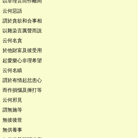
以非理言而作離間
云何惡語
謂於貪欲和合事相
以雜染言厲聲而說
云何名貪
於他財富及彼受用
起愛樂心非理希望
云何名瞋
謂於有情起忿恚心
而作損惱及捶打等
云何邪見
謂無施等
無彼後世
無供養事