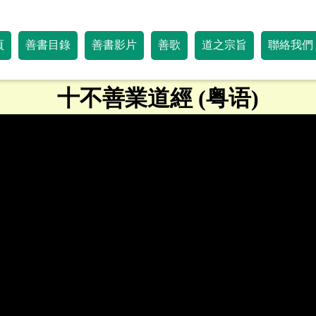
頁
善書目錄
善書影片
善歌
道之宗旨
聯絡我們
十不善業道經 (粤语)