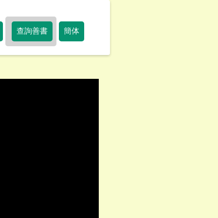
查詢善書
簡体