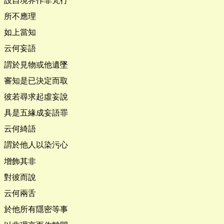
設自境界作非梵行
所不應理
如上當知
云何妄語
謂於見物或他遺墜
審知是已決定而取
彼若尋求起虛妄說
具是五緣成妄語罪
云何綺語
謂於他人以染污心
增飾其非
對彼而說
云何兩舌
於他所有隱密等事