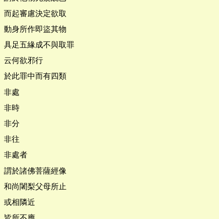
而起審慮決定欲取
動身所作即盜其物
具足五緣成不與取罪
云何欲邪行
於此罪中而有四類
非處
非時
非分
非往
非處者
謂於諸佛菩薩經像
和尚闍梨父母所止
或相隣近
皆所不應