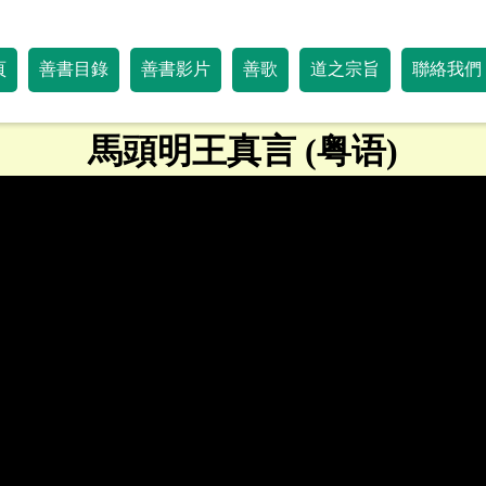
頁
善書目錄
善書影片
善歌
道之宗旨
聯絡我們
馬頭明王真言 (粤语)