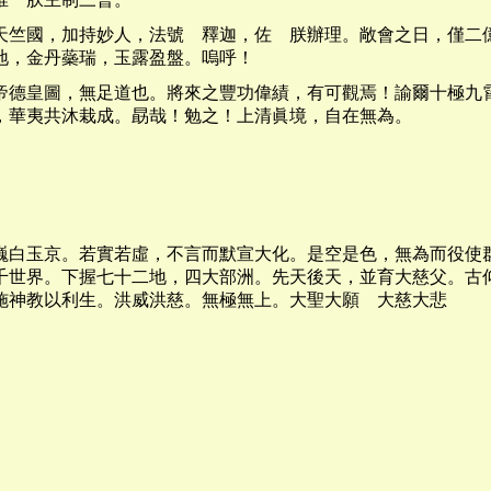
天竺國，加持妙人，法號 釋迦，佐 朕辦理。敞會之日，僅二
地，金丹蘂瑞，玉露盈盤。嗚呼！
帝德皇圖，無足道也。將來之豐功偉績，有可觀焉！諭爾十極九
，華夷共沐栽成。勗哉！勉之！上清眞境，自在無為。
巍白玉京。若實若虛，不言而默宣大化。是空是色，無為而役使
千世界。下握七十二地，四大部洲。先天後天，並育大慈父。古
施神教以利生。洪威洪慈。無極無上。大聖大願 大慈大悲