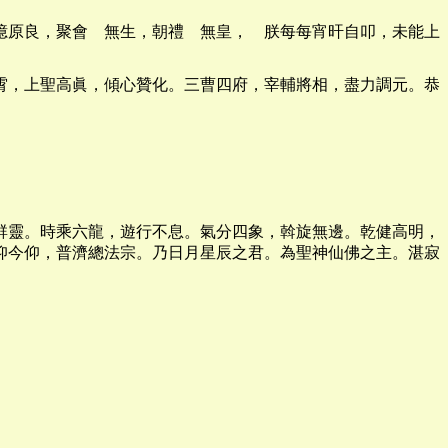
億原良，聚會 無生，朝禮 無皇， 朕每每宵旰自叩，未能上
霄，上聖高眞，傾心贊化。三曹四府，宰輔將相，盡力調元。恭
群靈。時乘六龍，遊行不息。氣分四象，斡旋無邊。乾健高明，
仰今仰，普濟總法宗。乃日月星辰之君。為聖神仙佛之主。湛寂