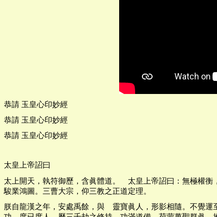
恭請 玉皇心印妙經
恭請 玉皇心印妙經
恭請 玉皇心印妙經
太皇上帝詔曰
太上開天，執符御歷，含眞體道。 太皇上帝詔曰：無極權衡
駿業鴻圖。三曹大宗，仰三教之正道定理。
朕自龍漢之年，安處禹餘，與 靈寶眞人，形影相隨。不覺運
功。度已度人，歷三千劫之修持。功滿道備，荷蒙萬聖群眞，