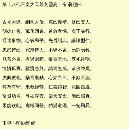
第十八代玉皇大天尊玄靈高上帝 著經曰
古今大道。綱常人倫。克己復禮。修己安人。
明德止善。萬化回春。首敦孝悌。次正品行。
通達事物。心氣和平。先哲訓典。講讓型仁。
忠恕持己。寬厚待人。不驕不吝。勿詐勿矜。
見善必舉。有過則新。敬奉天地。享祀神明。
恤憐孤寡。救濟急貧。誠篤無貳。恭儉謙貞。
廣興教化。樂育殷勤。心如白日。不欺不凌。
有為有守。果敢經營。仁義禮智。範圍當遵。
富貴功名。等如浮雲。樂天安命。節己歸真。
果能欽此。壽域同登。功滿道備。一紀飛昇。
玉皇心印妙經 終