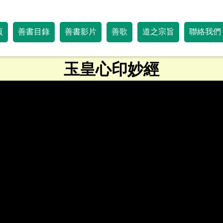
頁
善書目錄
善書影片
善歌
道之宗旨
聯絡我們
玉皇心印妙經