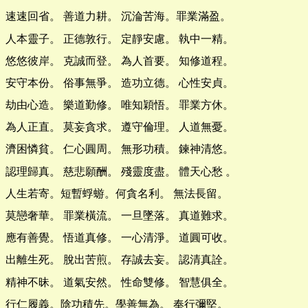
速速回省。 善道力耕。 沉淪苦海。罪業滿盈。
人本靈子。 正德敦行。 定靜安慮。 執中一精。
悠悠彼岸。 克誠而登。 為人首要。 知修道程。
安守本份。 俗事無爭。 造功立德。 心性安貞。
劫由心造。 樂道勤修。 唯知穎悟。 罪業方休。
為人正直。 莫妄貪求。 遵守倫理。 人道無憂。
濟困憐貧。 仁心圓周。 無形功積。 鍊神清悠。
認理歸真。 慈悲願酬。 殘靈度盡。 體天心愁 。
人生若寄。短暫蜉蝣。何貪名利。 無法長留。
莫戀奢華。 罪業橫流。 一旦墜落。 真道難求。
應有善覺。 悟道真修。 一心清淨。 道圓可收。
出離生死。 脫出苦煎。 存誠去妄。 認清真詮。
精神不昧。 道氣安然。 性命雙修。 智慧俱全。
行仁履義。陰功積先。學善無為。 奉行彌堅。