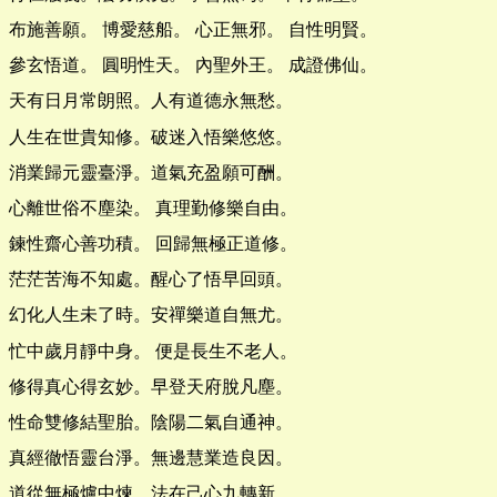
布施善願。 博愛慈船。 心正無邪。 自性明賢。
參玄悟道。 圓明性天。 內聖外王。 成證佛仙。
天有日月常朗照。人有道德永無愁。
人生在世貴知修。破迷入悟樂悠悠。
消業歸元靈臺淨。道氣充盈願可酬。
心離世俗不塵染。 真理勤修樂自由。
鍊性齋心善功積。 回歸無極正道修。
茫茫苦海不知處。醒心了悟早回頭。
幻化人生未了時。安禪樂道自無尤。
忙中歲月靜中身。 便是長生不老人。
修得真心得玄妙。早登天府脫凡塵。
性命雙修結聖胎。陰陽二氣自通神。
真經徹悟靈台淨。無邊慧業造良因。
道從無極爐中煉。法在己心九轉新。