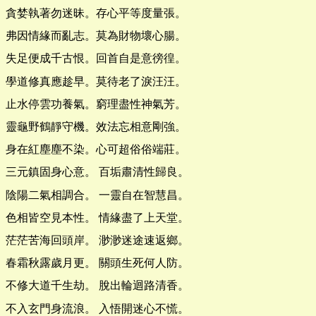
貪婪執著勿迷昧。存心平等度量張。
弗因情緣而亂志。莫為財物壞心腸。
失足便成千古恨。回首自是意徬徨。
學道修真應趁早。莫待老了淚汪汪。
止水停雲功養氣。窮理盡性神氣芳。
靈龜野鶴靜守機。效法忘相意剛強。
身在紅塵塵不染。心可超俗俗端莊。
三元鎮固身心意。 百垢肅清性歸良。
陰陽二氣相調合。 一靈自在智慧昌。
色相皆空見本性。 情緣盡了上天堂。
茫茫苦海回頭岸。 渺渺迷途速返鄉。
春霜秋露歲月更。 關頭生死何人防。
不修大道千生劫。 脫出輪迴路清香。
不入玄門身流浪。 入悟開迷心不慌。