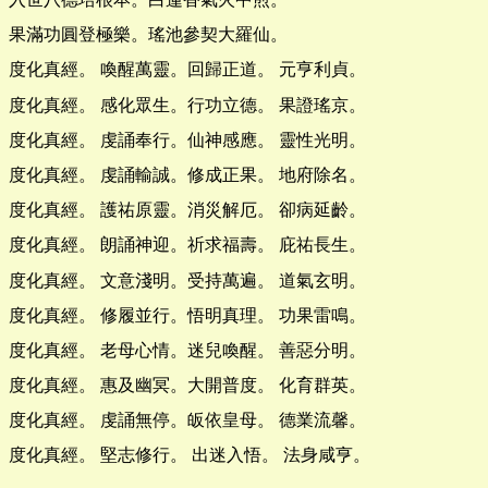
果滿功圓登極樂。瑤池參契大羅仙。
度化真經。 喚醒萬靈。回歸正道。 元亨利貞。
度化真經。 感化眾生。行功立德。 果證瑤京。
度化真經。 虔誦奉行。仙神感應。 靈性光明。
度化真經。 虔誦輸誠。修成正果。 地府除名。
度化真經。 護祐原靈。消災解厄。 卻病延齡。
度化真經。 朗誦神迎。祈求福壽。 庇祐長生。
度化真經。 文意淺明。受持萬遍。 道氣玄明。
度化真經。 修履並行。悟明真理。 功果雷鳴。
度化真經。 老母心情。迷兒喚醒。 善惡分明。
度化真經。 惠及幽冥。大開普度。 化育群英。
度化真經。 虔誦無停。皈依皇母。 德業流馨。
度化真經。 堅志修行。 出迷入悟。 法身咸亨。