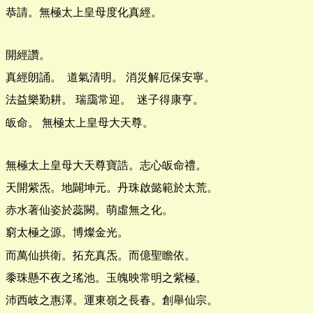
恭請。無極太上皇母度化真經。
開經讚。
真經朗誦。 道氣清明。 消災解厄保安寧。
法益樂勤耕。 瑞靄常迎。 迷子得康亨。
皈命。 無極太上皇母大天尊。
無極太上皇母大天尊寶誥。志心皈命禮。
天開紫炁。地闢坤元。丹珠啟懿範於太荒。
赤水著仙姿於蕊闕。萌虛無之化。
窮太極之源。博燦金光。
而萬仙拱衛。拓充真炁。而億聖瞻依。
黍珠懸不夜之瑤池。玉魄映常明之紫極。
沛西岐之惠澤。運東嶺之長春。創舉仙宗。