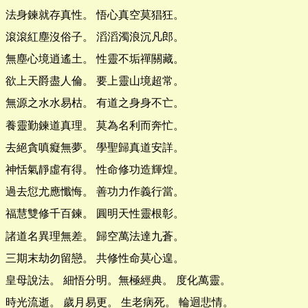
法身鍊就存真性。 悟心真空莫猖狂。
滾滾紅塵沒俗子。 滔滔濁浪沉凡郎。
無塵心境逍遙土。 性靈不垢禪關藏。
欲上天爵盡人倫。 要上靈山境超常。
無源之水水易枯。 有道之身身不亡。
養靈勤鍊道真理。 莫為名利而奔忙。
去絕貪嗔癡無夢。 學聖歸真道安詳。
神恬氣靜虛有得。 性命修功造輝煌。
過去愆尤應懺悔。 善功力作義行當。
福慧雙修千百鍊。 圓明天性靈根彰。
諸道名異理無差。 歸空萬法達九蒼。
三期末劫勿留戀。 共修性命莫心遑。
皇母說法。 細悟分明。無極經典。 度化萬靈。
時光流逝。 歲月易更。 生老病死。 輪迴悲情。