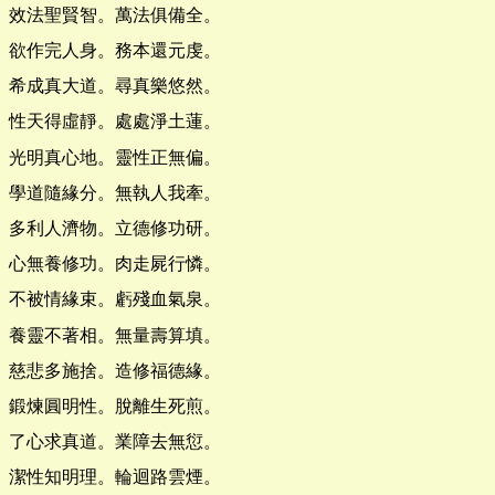
效法聖賢智。萬法俱備全。
欲作完人身。務本還元虔。
希成真大道。尋真樂悠然。
性天得虛靜。處處淨土蓮。
光明真心地。靈性正無偏。
學道隨緣分。無執人我牽。
多利人濟物。立德修功研。
心無養修功。肉走屍行憐。
不被情緣束。虧殘血氣泉。
養靈不著相。無量壽算填。
慈悲多施捨。造修福德緣。
鍛煉圓明性。脫離生死煎。
了心求真道。業障去無愆。
潔性知明理。輪迴路雲煙。