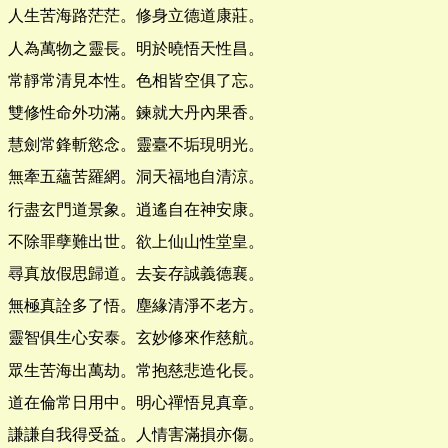
人生苦海路茫茫。修身立德道康莊。
人為萬物之靈長。明於曉悟天性昌。
常靜常清見本性。色相皆空俱了忘。
雙修性命外功滿。鍊就大丹內果香。
慧劍常鋒斬慾念。靈臺不垢現明光。
無牽五蘊苦羅網。洞天福地自清涼。
行盡玄門道景象。逍遙自在神安康。
不除罪孽難出世。欲上仙山性堂皇。
尋真放假思歸道。去妄存誠義德襄。
無極真詮多了悟。塵緣清淨不老方。
靈智俱生心安泰。玄妙修來作慈航。
眾生苦海出萬劫。常抱慈悲造化長。
道在倫常日用中。明心禪悟見真章。
謙謙自我得受益。人情害滿損亦傷。