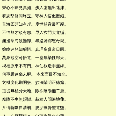
秉心不昧見真如。步入虛無出迷津。
養志堅修同琢玉。守神入悟似磨銀。
苦海回頭知有岸。度世慈音最可親。
不怕無才須有志。早入玄門大道循。
無邊孽海波難靜。尋路歸鄉慰母親。
娘喚迷兒知醒悟。真理多參道日圓。
萬象觀空可悟道。一塵無染性歸天。
禍福原來不有門。神仙欲造非無緣。
何事愚迷猶未醒。 本來面目不知全。
玄機度化期開竅。妙法闡明正德篇。
道從無極分天地。除卻陰陽無二淵。
魔障不生無煩惱。栽種人間遍地蓮。
凡情斬斷自清朗。脫胎換骨聖道堅。
入世八德培根本。白蓮香氣火中煎。