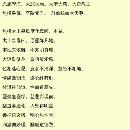
恩施學海。大悲大願。大聖大慈。大羅教主。
無極皇母。至陰元君。 群仙統御大天尊。
無極太上皇母度化真經。本卷。
太上皇母曰。原靈降凡地。
本性失依離。不知明真理。
大道勤修為。貪嗔癡愛慾。
色相迷心思。意念不清淨。慧智不相隨。
情緣難割捨。道心終有虧。
欲證神仙道。性命造基先。
靈臺無塵垢。慈悲自現前。
樂道參造化。入聖得明圓。
參禪悟玄機。明心見性天。
洞澈奧妙理。圓融道德堅。