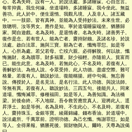
心。名為失時。設有一人。於說法處。多諸睡寐。心自念言。
每常抑責。我生何緣。坐道場時。多諸睡寐。我今坐此。無益
善功。此人於中。便生退惰。我觀凡境。人及非人。諸五藏
中。一一肢節。皆有真神。並能為人受持妙法。未來生世。必
致聰明。汝等男女。應作是知。寧於道場睡寐端坐。猶勝歸
家。閑自遊戲。名為及時。是退惰者。名為失時。諸善男子。
復作是念。若有世人。能為亡者。齎持財鏹。及諸名珍。於說
法處。啟白法眾。施與三寶。願為亡者。懺悔罪愆。如是等
人。心所為處。若父若母。亡歿六親。必得解脫。何以故。懺
悔施財。名為贖罪。財多福重。財少福輕。亦隨前人。貧富而
已。能生此意。名為及時。若無此心。不名及時。若復有人。
善解妙法。為他人說。令眾受持。此人功德。盡虛空際。難可
格量。若復有人。聽說妙法。復能稱揚。經中句偈。無忘善
說。傳授於人。是名見法。是名行法。此人功德。與說法師。
等無有異。若復有人。聽說妙法。三四五句。後能共人。同來
道場。懺悔滅罪。修種福田。如是等人。為善知識。為法橋
梁。於後命終。不入地獄。吾令救苦應世真人。迎將此人。逕
昇淨土。如是等例。名為及時。不生此心。不名及時。若復有
人。齎持珠玉。金銀等寶。綾羅錦繡。錢布香油。於道場中。
說法處所。千萬眾前。證明功德。為己乞懺。悔謝罪愆。如是
等人。全得果報。猶勝死後。留財物與人。爾時。天尊為說偈
曰。