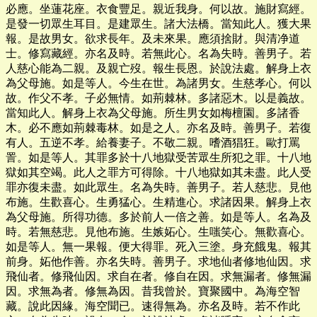
必應。坐蓮花座。衣食豐足。親近我身。何以故。施財寫經。
是發一切眾生耳目。是建眾生。諸大法橋。當知此人。獲大果
報。是故男女。欲求長年。及未來果。應須捨財。與清净道
士。修寫藏經。亦名及時。若無此心。名為失時。善男子。若
人慈心能為二親。及親亡歿。報生長恩。於說法處。解身上衣
為父母施。如是等人。今生在世。為諸男女。生慈孝心。何以
故。作父不孝。子必無情。如荊棘林。多諸惡木。以是義故。
當知此人。解身上衣為父母施。所生男女如梅檀園。多諸香
木。必不應如荊棘毒林。如是之人。亦名及時。善男子。若復
有人。五逆不孝。給養妻子。不敬二親。嗜酒猖狂。歐打罵
詈。如是等人。其罪多於十八地獄受苦眾生所犯之罪。十八地
獄如其空竭。此人之罪方可得除。十八地獄如其未盡。此人受
罪亦復未盡。如此眾生。名為失時。善男子。若人慈悲。見他
布施。生歡喜心。生勇猛心。生精進心。求諸因果。解身上衣
為父母施。所得功德。多於前人一倍之善。如是等人。名為及
時。若無慈悲。見他布施。生嫉妬心。生嗤笑心。無歡喜心。
如是等人。無一果報。便大得罪。死入三塗。身充餓鬼。報其
前身。妬他作善。亦名失時。善男子。求地仙者修地仙因。求
飛仙者。修飛仙因。求自在者。修自在因。求無漏者。修無漏
因。求無為者。修無為因。昔我曾於。寶聚國中。為海空智
藏。說此因緣。海空聞已。速得無為。亦名及時。若不作此