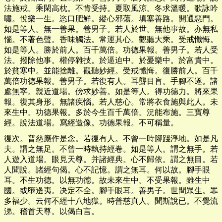
法施戒。乘閑高枕。不肯受持。夏取風涼。冬求溫暖。歌詠吟
嘯。悅樂一生。恣口肥鮮。縱心邪蕩。填塞善路。開通惡門。
如是等人。無一善果。善男子。若人於世。無他事故。亦無私
惱。不著色聲。香味觸法。常運其心。觀聽大乘。受戒懺悔。
如是等人。勝於前人。百千萬倍。功德果報。善男子。若人受
法。撥除他事。權停雜技。於逼迫中。於憂樂中。於富貴中。
於貧寒中。並能捨離。觀聽妙經。受戒懺悔。復勝前人。百千
萬倍功德果報。善男子。若復有人。耳聾目盲。手腳不遂。諸
處無寧。親近道場。傍求妙善。如是等人。得功德力。將來果
報。復其身形。無諸疾惱。若人慈心。常將衣食施與此人。未
來生中。功德果報。多於今生百千萬倍。況能布施。三寶尊
經。說法道場。寫經造像。功德果報。不可稱量。
復次。普慈應作是念。若復有人。不曾一時腳踐淨地。如是凡
夫。謂之無足。不曾一時執持經卷。如是等人。謂之無手。若
人遊入道場。眼見天尊。并諸經典。心不歸依。謂之無目。若
人聞說。諸經句偈。心不記憶。謂之無耳。何以故。腳手眼
耳。不生功德。以無功德。故未來生中。不受果報。雖生中
國。或墮邊夷。决定不全。腳手眼耳。善男子。世間眾生。罪
多福少。云何不經十八地獄。時普慈真人。聞斯說已。不覺流
涕。稽首天尊。以偈白言。