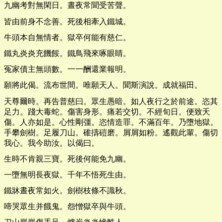
九幽考對無閑日。晝夜常聞受苦聲。
皆由前身不念善。死後相牽入鐵城。
牛頭本自無情者。獄卒何能有慈仁。
鐵丸炎炎充饑餒。鐵鳥飛來啄眼睛。
冤家債主無頭數。一一酬還業報明。
願將此偈。流布世間。唯願天人。聞斯演說。成就福田。
天尊爾時。再告普慈曰。眾生愚暗。如人夜行之於前途。恣其
足力。踐大毒蛇。傷害身形。痛若交切。不經旬日。便致夭
傷。人亦如是。心性剛彊。恣情造罪。不滿百年。乃墮地獄。
手攀劍樹。足履刀山。碓擣磑磨。屑屑如粉。遙觀此輩。傷切
我心。我今助汝。以偈曰。
生時不肯親三寶。死後何能免九幽。
一墮無明長夜獄。千年不悟死生由。
鐵牀晝夜常如火。劍樹枝條不識秋。
啼哭眾生并餓鬼。怨憎獄卒與牛頭。