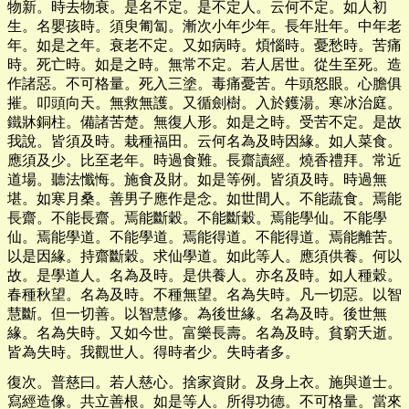
物新。時去物衰。是名不定。是不定人。云何不定。如人初
生。名嬰孩時。須臾匍匐。漸次小年少年。長年壯年。中年老
年。如是之年。衰老不定。又如病時。煩惱時。憂愁時。苦痛
時。死亡時。如是之時。無常不定。若人居世。從生至死。造
作諸惡。不可格量。死入三塗。毒痛憂苦。牛頭怒眼。心膽俱
摧。叩頭向天。無救無護。又循劍樹。入於鑊湯。寒冰治庭。
鐵牀銅柱。備諸苦楚。無復人形。如是之時。受苦不定。是故
我說。皆須及時。栽種福田。云何名為及時因緣。如人菜食。
應須及少。比至老年。時過食難。長齋讀經。燒香禮拜。常近
道場。聽法懺悔。施食及財。如是等例。皆須及時。時過無
堪。如寒月桑。善男子應作是念。如世間人。不能蔬食。焉能
長齋。不能長齋。焉能斷穀。不能斷穀。焉能學仙。不能學
仙。焉能學道。不能學道。焉能得道。不能得道。焉能離苦。
以是因緣。持齋斷穀。求仙學道。如此等人。應須供養。何以
故。是學道人。名為及時。是供養人。亦名及時。如人種穀。
春種秋望。名為及時。不種無望。名為失時。凡一切惡。以智
慧斷。但一切善。以智慧修。為後世緣。名為及時。後世無
緣。名為失時。又如今世。富樂長壽。名為及時。貧窮夭逝。
皆為失時。我觀世人。得時者少。失時者多。
復次。普慈曰。若人慈心。捨家資財。及身上衣。施與道士。
寫經造像。共立善根。如是等人。所得功德。不可格量。當來