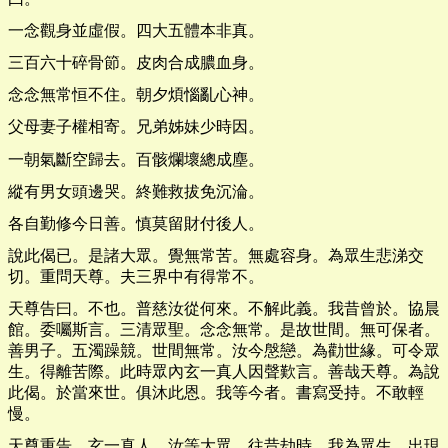
一念觀身並虛假。四大五體本非真。
三百六十碎骨節。皮肉合成膿血身。
念念無常恒不住。朝夕煩惱亂心神。
父母妻子權相寄。兄弟姊妹少時因。
一朝氣斷空歸去。百骸爛壞總成塵。
縱有男女頭邊哭。終難救拔免沉淪。
各自勤修今日善。慎莫留財付後人。
說此偈已。是諸大眾。覺無常苦。無處容身。為眾生悲涕交
切。重問天尊。夫三界中有得常不。
天尊告曰。不也。普慈汝從何來。不解此義。我昔曾於。協晨
館。委囑斯言。三清眾聖。念念無常。是故世間。無可保者。
善男子。五濁躁競。世間無常。汝今慇戀。為勸世緣。可令眾
生。得離苦際。此時眾內玄一真人因聲歎言。善哉天尊。為說
此偈。於當來世。俱沐此恩。我等今者。書寫受持。不敢輕
慢。
天尊重告。玄一真人。汝等大眾。往昔劫時。我為眾生。出現