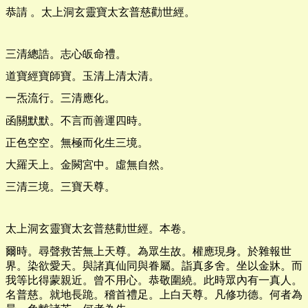
恭請 。太上洞玄靈寶太玄普慈勸世經。
三清總誥。志心皈命禮。
道寶經寶師寶。玉清上清太清。
一炁流行。三清應化。
函關默默。不言而善運四時。
正色空空。無極而化生三境。
大羅天上。金闕宮中。虛無自然。
三清三境。三寶天尊。
太上洞玄靈寶太玄普慈勸世經。本卷。
爾時。尋聲救苦無上天尊。為眾生故。權應現身。於雜報世
界。染欲愛天。與諸真仙同與眷屬。詣真多舍。坐以金牀。而
我等比得蒙親近。曾不用心。恭敬圍繞。此時眾內有一真人。
名普慈。就地長跪。稽首禮足。上白天尊。凡修功德。何者為