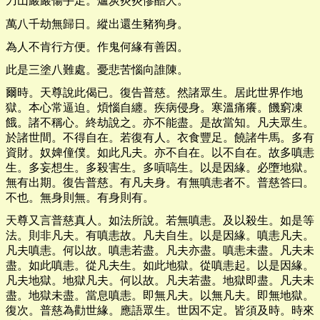
刀山巖巖傷手足。爐炭炎炎慘酷人。
萬八千劫無歸日。縱出還生豬狗身。
為人不肯行方便。作鬼何緣有善因。
此是三塗八難處。憂悲苦惱向誰陳。
爾時。天尊說此偈已。復告普慈。然諸眾生。居此世界作地
獄。本心常逼迫。煩惱自纏。疾病侵身。寒溫痛癢。饑窮凍
餓。諸不稱心。終劫說之。亦不能盡。是故當知。凡夫眾生。
於諸世間。不得自在。若復有人。衣食豐足。饒諸牛馬。多有
資財。奴婢僮僕。如此凡夫。亦不自在。以不自在。故多嗔恚
生。多妄想生。多殺害生。多嗊嗃生。以是因緣。必墮地獄。
無有出期。復告普慈。有凡夫身。有無嗔恚者不。普慈答曰。
不也。無身則無。有身則有。
天尊又言普慈真人。如法所說。若無嗔恚。及以殺生。如是等
法。則非凡夫。有嗔恚故。凡夫自生。以是因緣。嗔恚凡夫。
凡夫嗔恚。何以故。嗔恚若盡。凡夫亦盡。嗔恚未盡。凡夫未
盡。如此嗔恚。從凡夫生。如此地獄。從嗔恚起。以是因緣。
凡夫地獄。地獄凡夫。何以故。凡夫若盡。地獄即盡。凡夫未
盡。地獄未盡。當息嗔恚。即無凡夫。以無凡夫。即無地獄。
復次。普慈為勸世緣。應語眾生。世因不定。皆須及時。時來