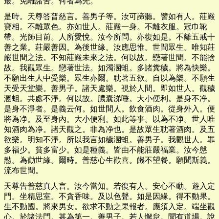
最。免離諸苦。何者為先。
是時。天尊答普慈言。善男子等。汝可諦聽。譬如有人。莊嚴
寶相。不離眾色。亦如世人。莊嚴一身。不離衣服。冠巾靴
帶。光飾目前。人所愛悅。汝今所問。亦復如是。不離五戒十
善之業。莊嚴善因。為後世緣。汝應思惟。世間眾生。唯知莊
嚴世間之法。不知莊嚴未來之法。何以故。戀著世間。不能捨
故。我觀眾生。戀著世法。如濁溷蛆。多諸糞穢。將為快樂。
不願出生人中受樂。眾生亦爾。耽著五欲。自以為樂。不願生
天受天堂樂。善男子。諸天處樂。視於人間。即如世人。觀穢
溷蛆。共處不淨。何以故。膿囊涕唾。大小便利。是身不净。
是身不淨者。是義云何。如世間人。飲食酒肉。從身外入。便
將為净。及至身內。大小便利。如此等事。以為不净。世人唯
知酒肉為净。諸天觀之。非為净也。是故眾生耽著酒肉。及五
欲樂。明知不淨。所以我言如穢溷蛆。善男子。我觀世人。罪
多福少。貧多富少。如是種義。皆由不能莊嚴福業。汝今慇
懃。為勸世緣。爾時。普慈心生歡喜。饑不望餐。願聞斯義。
流布世間。
天尊告普慈真人言。汝今當知。若復有人。安心不動。遊入定
門。坐精思室。不貪香味。及以色聲。如是因緣。得不動果。
生不動國。將來男女。欲求不動之果報者。應須入定。端坐觀
心。於諸法門。甚為第一。善男子。若人懈怠。聞有道場。說