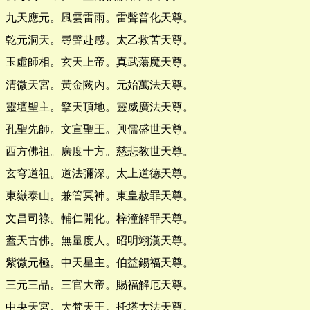
九天應元。風雲雷雨。雷聲普化天尊。
乾元洞天。尋聲赴感。太乙救苦天尊。
玉虛師相。玄天上帝。真武蕩魔天尊。
清微天宮。黃金闕內。元始萬法天尊。
靈壇聖主。擎天頂地。靈威廣法天尊。
孔聖先師。文宣聖王。興儒盛世天尊。
西方佛祖。廣度十方。慈悲教世天尊。
玄穹道祖。道法彌深。太上道德天尊。
東嶽泰山。兼管冥神。東皇赦罪天尊。
文昌司祿。輔仁開化。梓潼解罪天尊。
蓋天古佛。無量度人。昭明翊漢天尊。
紫微元極。中天星主。伯益錫福天尊。
三元三品。三官大帝。賜福解厄天尊。
中央天宮。大梵天王。托塔大法天尊。