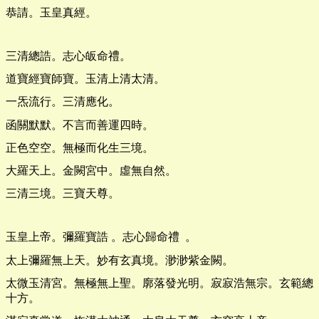
恭請。玉皇真經。
三清總誥。志心皈命禮。
道寶經寶師寶。玉清上清太清。
一炁流行。三清應化。
函關默默。不言而善運四時。
正色空空。無極而化生三境。
大羅天上。金闕宮中。虛無自然。
三清三境。三寶天尊。
玉皇上帝。彌羅寶誥 。志心歸命禮 。
太上彌羅無上天。妙有玄真境。渺渺紫金闕。
太微玉清宮。無極無上聖。廓落發光明。寂寂浩無宗。玄範總
十方。