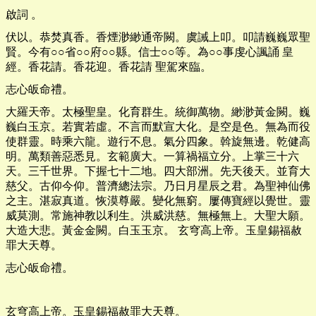
啟詞 。
伏以。恭焚真香。香煙渺緲通帝闕。虞誡上叩。叩請巍巍眾聖
賢。今有○○省○○府○○縣。信士○○等。為○○事虔心諷誦 皇
經。香花請。香花迎。香花請 聖駕來臨。
志心皈命禮。
大羅天帝。太極聖皇。化育群生。統御萬物。緲渺黃金闕。巍
巍白玉京。若實若虛。不言而默宣大化。是空是色。無為而役
使群靈。時乘六龍。遊行不息。氣分四象。斡旋無邊。乾健高
明。萬類善惡悉見。玄範廣大。一算禍福立分。上掌三十六
天。三千世界。下握七十二地。四大部洲。先天後天。並育大
慈父。古仰今仰。普濟總法宗。乃日月星辰之君。為聖神仙佛
之主。湛寂真道。恢漠尊嚴。變化無窮。屢傳寶經以覺世。靈
威莫測。常施神教以利生。洪威洪慈。無極無上。大聖大願。
大造大悲。黃金金闕。白玉玉京。 玄穹高上帝。玉皇錫福赦
罪大天尊。
志心皈命禮。
玄穹高上帝。玉皇錫福赦罪大天尊。