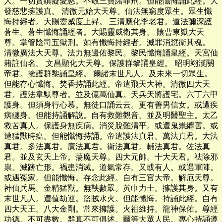
人。一切貪瞋癡愛慾。不敬三寶諸罪刑。但能懺悔誦此經。大
發慈悲擁護真。 清微元始大天尊。仙法無窮度眾生。眾生懺
悔持經者。大賜靈威度上昇。 三清應化李老君。道法彌深護
蒼生。蒼生懺悔誦經者。大賜靈威衛其身。 陰曹東嶽大天
尊。掌管陰司五獄刑。如有懺悔持經者。滅罪消愆衛其魂。
清微廣法大天尊。法力無邊佑黎民。黎民懺悔誦皇經。天宮仙
籍註仙名。 文昌顯化大天尊。保護群黎誦皇經。 昭明翊漢關
帝君。擁護群黎誦皇經。 爾諸末世凡人。及未來一切眾生。
但能存心懺悔。焚香持誦此經。帝遣飛天大神。清微四大天
君。護法韋馱尊者。並及億萬仙真。天兵天將護宅。六丁六甲
護身。但須身行心慕。無徒口誦云云。更有善男信女。或遭疾
病纏身。但能持誦解說。自有救難觀音。並及明醫聖主。太乙
救苦真人。保護身無疾病。消災脫難清平。或遭鬼祟纏害。或
遭猛獸時瘟。但能懺悔持誦。帝遣護法真君。萬法真君。大法
真君。多法真君。廣法真君。衛法真君。輔法真君。佐法真
君。並及玄天上帝。蕩魔天尊。四大元帥。十大天君。祛除邪
祟。滅跡亡形。禍患消滅。道氣常存。又或有人。或遇軍陣。
或遇冤家。但能懺悔。存念此經。自有三官大帝。解厄天尊。
神仙兵馬。金精猛獸。無鞅數眾。黃巾力士。擁護其身。又有
末世凡人。遭值劫運。盜賊水火。但能懺悔。持誦此經。自有
四大天王。八大金剛。常來擁護。火祖維持。龍神保佑。尊經
功德。不可盡數。群真不可俱述。爾等大眾人民。專心持誦遵