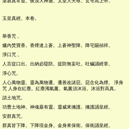
湛寂真常道。恢漠大神通。太皇大天尊。玄穹高上帝。
玉皇真經。本卷。
舉香咒 。
爐內焚寶香。香煙達上蒼。上蒼神聖降。降宅賜禎祥。
淨口咒 。
人言從口出。出納必隄防。提防無妄吐。吐穢誦經章。
淨心咒。
人心萬物靈。靈為萬物遷。遷善改諸惡。惡念化為煙。 淨身
咒 人身在紅塵。紅塵濁氣薰。氣薰須沐浴。沐浴對高真。
請土地咒。
功曹土地神。神魂最有靈。靈威來擁護。擁護誦皇經。
安群真咒。
群真皆下降。下降現金身。金身來保衛。保衛誦皇經。