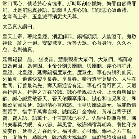
常口問心。倘若於心有愧事。斯時即刻存懺悔。悔罪自然萬罪
消。此是消愆真妙語。語爾世人虔心誦。誦讀志心皈命禮。
玄穹高上帝。玉皇滅罪消愆大天尊。
太乙真人讚曰。
皇天上帝。著此皇經。消愆解罪。錫福頻頻。人能遵守。鬼敬
神欽。誦之一遍。安樂咸亨。汝等大眾。心慕身行。久久不
怠。名列仙真。
延壽錫福二品。 坐凌霄。慧眼觀看大眾們。大眾們。福薄命
短為何因。為何因。玉帝分剖與爾聽。與爾聽。虔心持誦此
皇經。此皇經。延壽錫福度眾生。度眾生。專心持誦列仙真。
列仙真。逍遙快樂享長春。享長春。奉行遵守莫疑心。人生在
世間。行善最為先。壽夭窮通皆有定。專心行善可回天。天最
喜行善人。行善之方在於誠。誠心孝親如大舜。上天自與爾延
齡。誠心誠意敬蒼天。蒼天佑爾享康年。誠心和睦兄和弟。和
氣盈庭籌算延。誠能清心兼寡慾。玉皇與爾添壽元。誠能敬惜
聖賢字。惜字千萬壽自綿。誠能忍口全物命。黃考台背子孫
賢。賢人語。語萬千。千言誥誡已在先。先聖生期兼朔望。晦
肭夫妻莫共眠。有八節。與風雷。敬謹獨宿莫胡為。養性守身
莫妄作。延壽之方在此全。福可折。亦可錫。錫福之方宜勉
力。宜勉力。積陰功。陰功高大福無窮。無窮福祿緣何得。諦