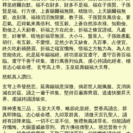
釋皇經爾自默。福不在財多。財多不是福。福在子孫賢。子孫
賢是福。行方便。上蒼賜爾福無限。積陰功。上天賜爾福無
窮。改刻薄。福祿滔滔無限樂。教子孫。子孫賢良萬倍金。要
忍氣。忍得氣來萬倍利。惜五穀。上蒼自然添衣祿。知勤儉。
勤儉之人天顧眷。祈福之方在此全。折福之條宜謹戒。凡處
世。好奢華。暗地折福罪無涯。大小斗。盤算人。子孫敗產亂
胡行。有五穀。不愛惜。定然少衣又缺食。凡百事。占便宜。
終久吃虧禍懸眉。折福之端宜懺悔。惜福之方勉力為。為人在
世能依此。此是延年錫福經。經功湛寂宜遵守。遵守百善百福
臨。遵守千善千祥集。遵行萬善列仙真。虔心持誦此經者。稽
首志心皈命禮。 玄穹高上帝。玉皇延壽錫福大天尊。
慈航真人讚曰。
玄穹上帝發慈悲。延壽錫福意深微。倘若世人能佩服。災消病
減在於茲。誦之一遍千祥集。堅持百遍壽齊眉。逍遙快樂昇天
界。虔誠持誦謹皈依。
降神逐鬼三品 。玉皇大天尊。略節此皇經。焚香高誦念。群
真即降臨。志心皈命禮。九叩眾群真。 清微天宮孔聖人。誦
經有請降來臨。一切不仁並不信。無禮無義諸罪名。但能誦經
存懺悔。大賜靈威赦罪刑。 西方佛祖僧聖人。慈悲普救十方