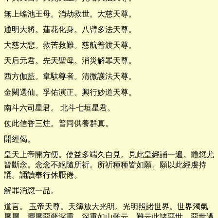
無上瑤池王母。消劫救世。大慈天尊。
通明大將。蓮花化身。八臂多法天尊。
大慈大悲。救苦救難。慈航普渡天尊。
天后元君。先天聖母。消災解罪天尊。
西方伽藍。韋馱尊者。清微護法天尊。
金闕選仙。孚佑演正。興行妙道天尊。
南斗六司星君。 北斗七垣星君。
仗此信香三炷。普同供養群真。
開經偈。
皇天上帝開方便。使益多端久自見。見此皇經誦一遍。體愆尤
皆斷念。念念不絕隨所祈。所祈種種皆如願。願以此經虔持
誦。誦讀奉行休厭倦。
解罪消愆一品。
道言。 玉帝天尊。天簿放大光明。光明照諸世界。世界濁氣
層層。層層惡孽深重。深重如山難云。難云此諸惡世。惡世遭