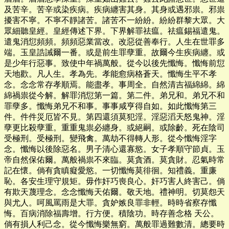
及苦辛。苦辛或染疾病。疾病纏害其身。其身或遇邪祟。邪祟
擾害不寧。不寧不靜諸苦。諸苦不一紛紛。紛紛群黎大眾。大
眾細聽皇經。皇經傳述下界。下界解罪祛瘟。祛瘟錫福遣鬼。
遣鬼消愆頻頻。頻頻惡業當改。改惡從善奉行。人生在世罪多
端。玉皇誥誡爾一番。或是前生罪孽重。故爾今生疾病纏。或
是少年行惡事。致使中年禍萬般。從今以後先懺悔。懺悔前愆
天地歡。凡人生。孝為先。孝能愈病格蒼天。懺悔生平不孝
念。念念常存孝順焉。能盡孝。事周全。自然清吉福綿綿。綿
綿禍祟從今解。解罪消愆第一篇。第二件。弟兄和。弟兄不和
罪孽多。懺悔弟兄不和事。事事咸亨得自如。如此懺悔第三
件。件件災厄皆不見。第四還須莫犯淫。淫惡滔天怒鬼神。淫
孽更比殺孽重。重重鬼祟必纏身。或絕嗣。或除齡。死在陰司
受極刑。受極刑。變飛禽。萬劫不得轉人形。從今懺悔淫字
念。懺悔以後除惡名。男子清心還寡慾。女子孝順守節貞。玉
帝自然保佑爾。萬般禍祟不來臨。莫貪酒。莫貪財。忍氣時常
記在懷。倘有貪瞋癡愛慾。一切懺悔莫徘徊。知禮義。重廉
恥。各安生理守規矩。毋作奸巧喪良心。奸巧害人終害己。倘
有欺天蔑理念。念念懺悔天佑爾。敬天地。禮神明。切莫怨天
與尤人。呵風罵雨是大罪。貪妒嫉良罪非輕。時時省察存懺
悔。百病消除福壽增。行方便。積陰功。時存善念格 天公。
倘有損人利己念。從今懺悔樂無窮。萬般罪過難數清。總要時