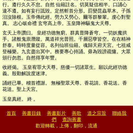
行。遵行久久不怠。自然 仙籍註名。切莫疑信相半。口誦心
違不遵。如有妄行詆毀。定然斬首分形。罰變昆蟲草木。子孫
汨沒除根。玉帝傳此經。勞力又勞心。爾等群黎輩。虔心對聖
真。 志心皈命禮 玄穹高上帝。玉皇降神驅鬼大天尊。
玄天上帝讚曰。 皇經功德無窮。群真普降蒼穹。一切妖魔拱
手。諸般鬼祟潛蹤。萬道祥光普照。千層惡孽皆空。在在精神
舒泰。時時度量從容。名列仙班仙籍。魂歸天府天宮。七祖咸
登極樂。九玄盡出冥中。務要專心持誦。毋為毀謗疏慵。大眾
頒行勿忽。自然得享年豐。
收經偈。 玉皇宥罪大天尊。慈優一切諸眾生。願以此經功德
義。殷勤解說度迷津。
誦經已畢。稽首禮謝。 無極聖眾天尊。香花請。香花送。香
花送。聖上天宮。
玉皇真經。 終 。
首頁
善書目錄
善書影片
善歌
道之宗旨
聯絡我
們
查詢善書
歡迎轉載，上傳，翻印，流通