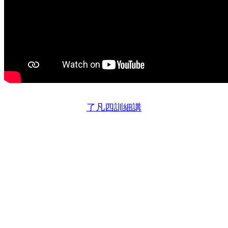
了凡四訓細講