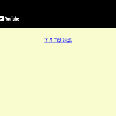
了凡四訓細講