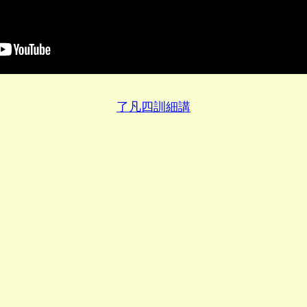
了凡四訓細講