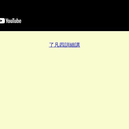
了凡四訓細講