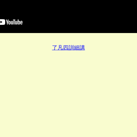
了凡四訓細講