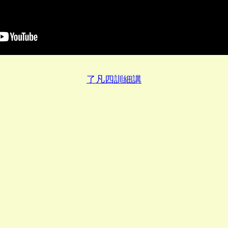
了凡四訓細講