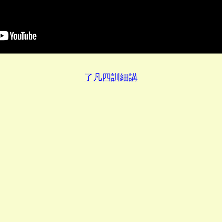
了凡四訓細講