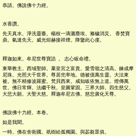
恭請。佛說佛十力經。
水香讚。
先天真水。淨洗靈臺。楊枝一滴灑塵埃。滌穢消災。 香焚寶
鼎。氣達先天。威光烜赫接祥煙。降鑒此心虔。
釋迦如來。牟尼世尊寶誥 。 志心皈命禮。
東華教主。西域聖師。棄皇宮之富貴。愛雪嶺之清高。鍊成摩
尼珠。光照大千世界。尊居兜率地。德被億萬生靈。大法東
被。無不精修波羅蜜。梵貝西來。咸知皈依無上道。燈傳萬
世。佛日常輝。法繼千秋。皇圖鞏固。三界大師。四生慈父。
大悲大願。大聖大慈。釋迦牟尼古佛。慈悲廣化天尊。
佛說佛十力經。本卷。
如是我聞。
一時。佛在舍衛國。祇樹給孤獨園。與苾芻眾俱。