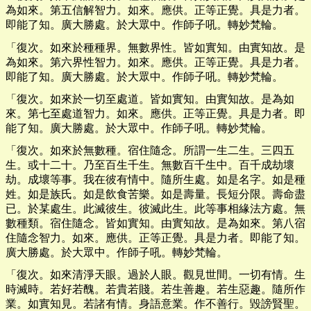
為如來。第五信解智力。如來。應供。正等正覺。具是力者。
即能了知。廣大勝處。於大眾中。作師子吼。轉妙梵輪。
「復次。如來於種種界。無數界性。皆如實知。由實知故。是
為如來。第六界性智力。如來。應供。正等正覺。具是力者。
即能了知。廣大勝處。於大眾中。作師子吼。轉妙梵輪。
「復次。如來於一切至處道。皆如實知。由實知故。是為如
來。第七至處道智力。如來。應供。正等正覺。具是力者。即
能了知。廣大勝處。於大眾中。作師子吼。轉妙梵輪。
「復次。如來於無數種。宿住隨念。所謂一生二生。三四五
生。或十二十。乃至百生千生。無數百千生中。百千成劫壞
劫。成壞等事。我在彼有情中。隨所生處。如是名字。如是種
姓。如是族氏。如是飲食苦樂。如是壽量。長短分限。壽命盡
已。於某處生。此滅彼生。彼滅此生。此等事相緣法方處。無
數種類。宿住隨念。皆如實知。由實知故。是為如來。第八宿
住隨念智力。如來。應供。正等正覺。具是力者。即能了知。
廣大勝處。於大眾中。作師子吼。轉妙梵輪。
「復次。如來清淨天眼。過於人眼。觀見世間。一切有情。生
時滅時。若好若醜。若貴若賤。若生善趣。若生惡趣。隨所作
業。如實知見。若諸有情。身語意業。作不善行。毀謗賢聖。