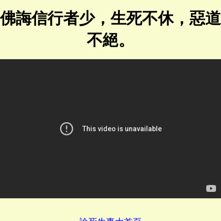
佛誨信行者少，生死不休，惡道
不絕。