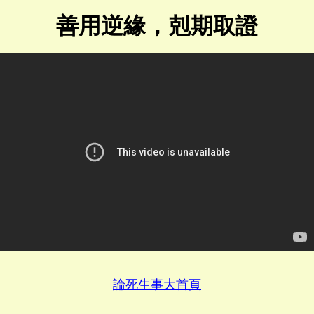
善用逆緣，剋期取證
論死生事大首頁