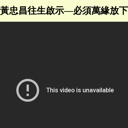
黃忠昌往生啟示—必須萬緣放下