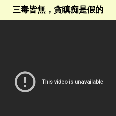
三毒皆無，貪瞋痴是假的