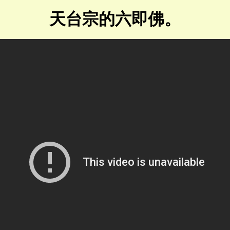
天台宗的六即佛。