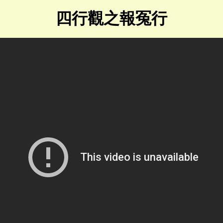
四行觀之報冤行