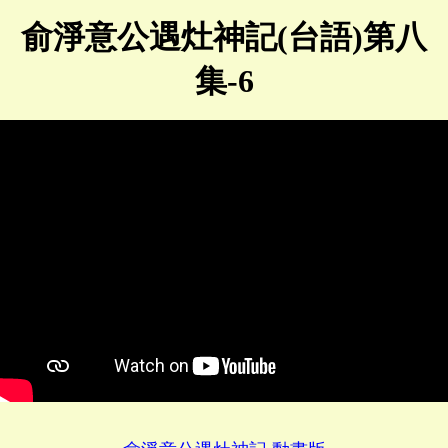
俞淨意公遇灶神記(台語)第八
集-6