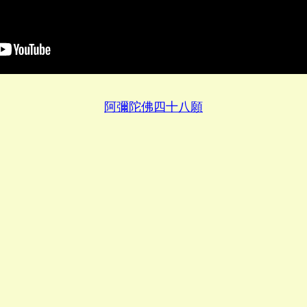
阿彌陀佛四十八願