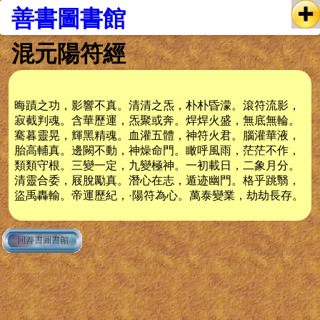
善書圖書館
混元陽符經
晦蹟之功，影響不真。清清之炁，朴朴昏濛。滾符流影，
寂截判魂。含華歷運，炁聚或奔。焊焊火盛，無底無輪。
騫暮靈晃，輝黑精魂。血灌五體，神符火君。腦灌華液，
胎高輔真。邊闕不動，神燥命門。瞰呼風雨，茫茫不作，
類類守根。三變一定，九變極神。一初載日，二象月分。
清靈合委，屐脫勵真。潛心在志，遁迹幽門。格乎跳翳，
盜禹轟輸。帝運歷紀，·陽符為心。萬泰變業，劫劫長存。