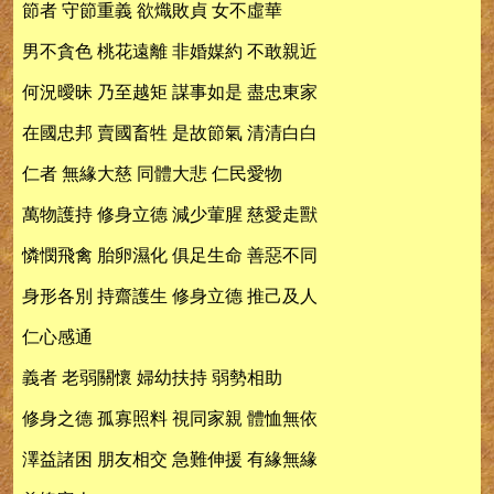
節者 守節重義 欲熾敗貞 女不虛華
男不貪色 桃花遠離 非婚媒約 不敢親近
何況曖昧 乃至越矩 謀事如是 盡忠東家
在國忠邦 賣國畜牲 是故節氣 清清白白
仁者 無緣大慈 同體大悲 仁民愛物
萬物護持 修身立德 減少葷腥 慈愛走獸
憐憫飛禽 胎卵濕化 俱足生命 善惡不同
身形各別 持齋護生 修身立德 推己及人
仁心感通
義者 老弱關懷 婦幼扶持 弱勢相助
修身之德 孤寡照料 視同家親 體恤無依
澤益諸困 朋友相交 急難伸援 有緣無緣