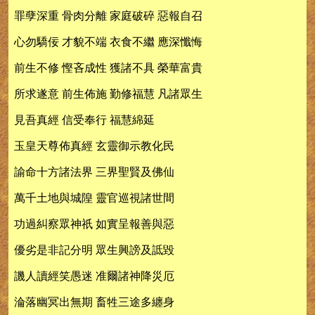
罪孽深重 骨肉分離 家庭破碎 惡報自召
心勿驕佞 才貌不端 衣食不繼 應深懺悔
前生不修 慳吝成性 獲諸不具 榮華富貴
所求遂意 前生佈施 勤修福慧 凡諸眾生
見吾真經 信受奉行 福慧綿延
玉皇天尊佈真經 玄靈御示教化民
諭命十方諸法界 三界聖賢及佛仙
萬千土地與城隍 靈官巡視諸世間
功過糾察眾神祇 如實呈報善與惡
優劣是非記分明 眾生興謗及詆毀
譏人讀經笑愚迷 准爾諸神降災厄
淪落幽冥出無期 畜牲三途多纏身