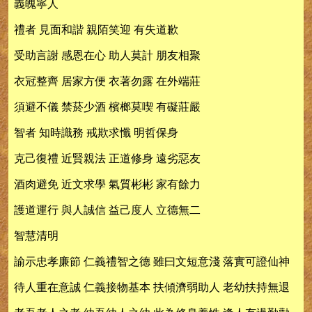
義魄寧人
禮者 見面和諧 親陌笑迎 有失道歉
受助言謝 感恩在心 助人莫計 朋友相聚
衣冠整齊 居家方便 衣著勿露 在外端莊
須避不儀 禁菸少酒 檳榔莫喫 有礙莊嚴
智者 知時識務 戒欺求懺 明哲保身
克己復禮 近賢親法 正道修身 遠劣惡友
酒肉避免 近文求學 氣質彬彬 家有餘力
護道運行 與人誠信 益己度人 立德無二
智慧清明
諭示忠孝廉節 仁義禮智之德 雖曰文短意淺 落實可證仙神
待人重在意誠 仁義接物基本 扶傾濟弱助人 老幼扶持無退