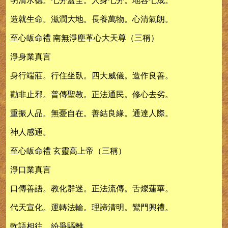
明清水德。七分蓋全。人身七分。地容七成。
造就生命。滋潤大地。長養萬物。心清氣朗。
至心皈命禮 南無淨塵革心大天尊（三稱）
淨身業真言
身行端莊。行住坐臥。四大威儀。造作良善。
勸非止邪。普傳聖教。正法通民。修心去劣。
重振人品。無憂自在。善結良緣。通達人際。
神人感通。
至心皈命禮 玄靈高上帝（三稱）
淨口業真言
口傳善語。教化群迷。正法流傳。舌燦蓮華。
代天宣化。運轉法輪。理諦清明。鸞門興禮。
軟語相往。紛爭驅離。