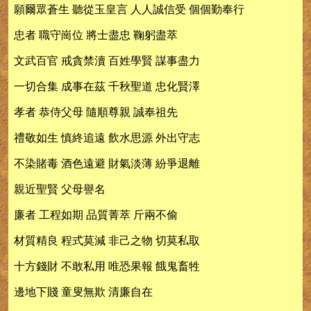
願爾眾蒼生 聽從玉皇言 人人誠信受 個個勤奉行
忠者 職守崗位 將士盡忠 鞠躬盡萃
文武百官 戒貪禁瀆 百姓學賢 謀事盡力
一切合集 成事在茲 千秋聖道 忠化賢澤
孝者 恭侍父母 隨順尊親 誠奉祖先
禮敬如生 慎終追遠 飲水思源 外出守志
不染賭毒 酒色遠避 財氣淡薄 紛爭退離
親近聖賢 父母譽名
廉者 工程如期 品質菁萃 斤兩不偷
材質精良 程式莫減 非己之物 切莫私取
十方錢財 不敢私用 唯恐果報 餓鬼畜牲
邊地下賤 童叟無欺 清廉自在