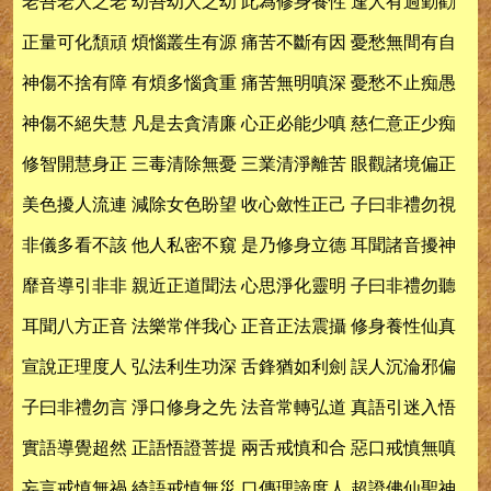
老吾老人之老 幼吾幼人之幼 此為修身養性 逢人有過勤勸
正量可化頹頑 煩惱叢生有源 痛苦不斷有因 憂愁無間有自
神傷不捨有障 有煩多惱貪重 痛苦無明嗔深 憂愁不止痴愚
神傷不絕失慧 凡是去貪清廉 心正必能少嗔 慈仁意正少痴
修智開慧身正 三毒清除無憂 三業清淨離苦 眼觀諸境偏正
美色擾人流連 減除女色盼望 收心斂性正己 子曰非禮勿視
非儀多看不該 他人私密不窺 是乃修身立德 耳聞諸音擾神
靡音導引非非 親近正道聞法 心思淨化靈明 子曰非禮勿聽
耳聞八方正音 法樂常伴我心 正音正法震攝 修身養性仙真
宣說正理度人 弘法利生功深 舌鋒猶如利劍 誤人沉淪邪偏
子曰非禮勿言 淨口修身之先 法音常轉弘道 真語引迷入悟
實語導覺超然 正語悟證菩提 兩舌戒慎和合 惡口戒慎無嗔
妄言戒慎無禍 綺語戒慎無災 口傳理諦度人 超證佛仙聖神