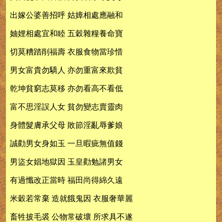
出嫁公婆善招呼 姑嫜相處應融和
妯娌相處宜和睦 五穀雜糧養命寶
切莫糟踏削福壽 衣服食物當珍惜
男女富貴勿驕人 亦勿重富來欺貧
乾坤貧窮志莫移 亦勿看高不看低
富不思淫誤人女 貧勿變志賣靈肉
身體髮膚承父母 敗節淫亂辱爹娘
誠勸男女身如玉 一旦暇疵無值錢
男盜女娼地獄因 玉皇勸勉諸男女
有過懺改正當時 福田尚得綿久遠
米穀若常棄 造就餓鬼因 衣服奢華麗
畜牲披毛裘 公物常破壞 所求具不遂