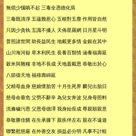
無煩少惱嗔不起 三毒全憑德化焉
三毒既清淨 五蘊難惹心 五根對五塵 作用皆自然
只因少貪執 五識不擾人 天佈星羅網 日月星斗明
普照諸世間 助長益民生 地載更多情 金銀在其中
山川海河嶽 草木利民生 長養百類情 涵養福壽延
穀米與雜糧 非地不長成 天地蓋載恩 恭敬出於心
八節禱天地 福祿壽綿延
父精母血身 慈娘懷胎苦 十月生死界 麟兒出胎日
慈母命垂危 父勞不辭辛 為兒女奔波 兒身母照料
洗滌穢污恩 父恩母德澤 我身始長成 尊親順親意
恭敬勝佳餚 在生承膝下 親疾伴左右 親在不遠遊
聯繫慰慈嚴 在外善交友 損益必分明 凡事不計較