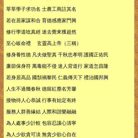
莘莘學子求功名 士農工商註其名
若在居家謀和合 育德感應家門興
修行學道唸真經 迷去覺來獲超然
至心皈命禮 玄靈高上帝（三稱）
修身養性德 凡夫做聖真 千秋忠孝明 護國正佑民
廉節保身符 萬毒能不侵 迷人背道行 家道怎昌隆
若身居高品 國頹禍黎民 仁義傳天下 禮治國邦興
人生不過幾春秋 德留紅塵名芳馨
接物待人心恭誠 行事有始定有終
服務人群善緣結 人際和諧樂融融
為人處事少計較 包容忍讓心清寧
為人少欲貪可淡 無貪少欲心自在