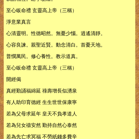
至心皈命禮 玄靈高上帝（三稱）
淨意業真言
心清靈明。性德昭然。無憂少惱。逍遙清靜。
心容良諫。親聖近賢。動念清白。首憂天地。
普憫萬民。修心養性。教示道真。
至心皈命禮 玄靈高上帝（三稱）
開經偈
真經勤誦福綿延 祿壽增長似湧泉
有人助印育德經 生生世世保康寧
若為父母求延年 皇天不負孝道人
若為兒女禱安然 勤持自然心泰然
若為先亡求冥福 不勞紙錢多費辛