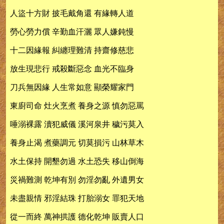
人盜十方財 披毛戴角還 有緣轉人道
勞心勞力償 辛勤血汗灑 眾人嫌鈍慢
十二因緣報 糾纏理難清 持齋修慈悲
放生現悲行 戒殺斷惡念 血光不臨身
刀兵無因緣 人生常如意 顯榮耀家門
東廚司命 灶火烹煮 養身之源 慎勿惡罵
唾溺裸露 瀆犯威儀 溪河泉井 穢污莫入
養身止渴 煮藥調元 切莫損污 山林草木
水土保持 開墾勿過 水土恐失 移山倒海
災禍難測 乾坤有別 勿淫勿亂 外遺男女
未盡親情 邪淫結珠 打胎溺女 罪犯天地
從一而終 萬神拱護 德化乾坤 販賣人口