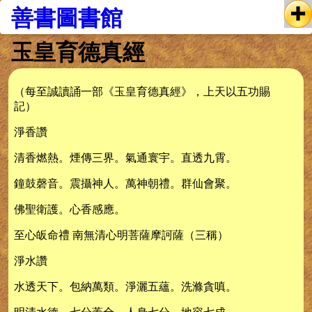
善書圖書館
玉皇育德真經
（每至誠讀誦一部《玉皇育德真經》，上天以五功賜
記）
淨香讚
清香燃熱。煙傳三界。氣通寰宇。直透九霄。
鐘鼓磬音。震攝神人。萬神朝禮。群仙會聚。
佛聖衛護。心香感應。
至心皈命禮 南無清心明菩薩摩訶薩（三稱）
淨水讚
水透天下。包納萬類。淨灑五蘊。洗滌貪嗔。