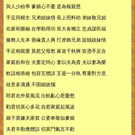
與人少紛爭 爹娘心不憂 是為報親恩
手足同根生 兄弟姐妹情 長上照料幼 弟妹敬兄姐
在家和樂融 在學勤用功 長大各獨立 忠貞謀民福
服務人生本 善緣貴人興 打虎賴兄弟 捉賊姐妹情
手足相親愛 莫惹父母愁 家道千秋興 皆憑手足合
家庭欲和合 夫妻定同心 妻以夫為貴 夫以妻為榮
軟語相恭維 包容互體諒 互退一分執 尊重對方意
歧意多溝通 不因細故惱
郎君在外莫風流 出軌亂心惹憂愁
勸君切莫心多花 自惹家庭起風波
娘子莫嫌夫家貧 公婆奉敬似爹娘
夫君辛勤應體諒 切莫鬥氣互不歡