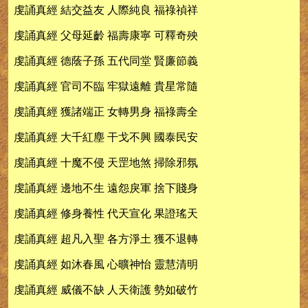
虔誦真經 結交益友 人際純良 福祿禎祥
虔誦真經 父母延齡 福壽康寧 可釋奇殃
虔誦真經 德蔭子孫 五代同堂 賢廉節義
虔誦真經 官司不臨 牢獄遠離 貴星常隨
虔誦真經 獲諸端正 女轉男身 福祿壽全
虔誦真經 大千紅塵 干戈不興 國泰民安
虔誦真經 十魔不侵 天罡地煞 掃除邪氛
虔誦真經 邊地不生 遠怨戾軍 捨下賤身
虔誦真經 修身養性 代天宣化 果證瑤天
虔誦真經 超凡入聖 各方淨土 獲不退轉
虔誦真經 如沐春風 心曠神怡 靈慧清明
虔誦真經 威儀不缺 人天衛護 勢如破竹