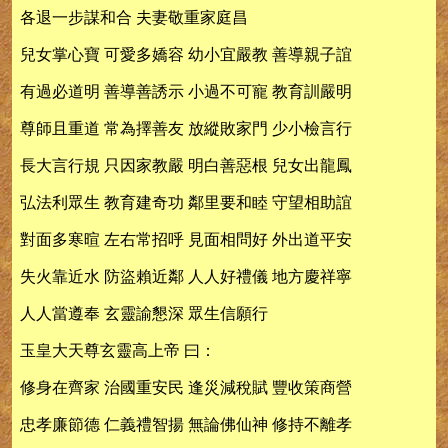
各退一步謀和合 夫妻敬重家庭昌
兒女掌心寶 可愛多嬌容 幼小宜嚴教 善導親子誼
有過必道明 善導善誘示 小過不可寵 教育訓嚴明
尊師且重道 常為擇善友 放縱敗家門 少小檢言行
長大言行規 只因家教嚴 明白善惡根 兒女出龍鳳
弘法利眾生 教育建奇功 鄰里要和睦 守望相助誼
對面多寒暄 左右常招呼 見面相問好 外出道平安
失火靠近水 防盜賴近鄰 人人好禮儀 地方慶祥寧
人人當遵奉 玄靈諭懇深 眾生信願行
玉皇大天尊玄靈高上帝 曰：
修身在齊家 治國重安民 逢災減稅賦 豐收策商營
忠孝廉節德 仁義禮智揚 無論佛仙神 修持不離孝