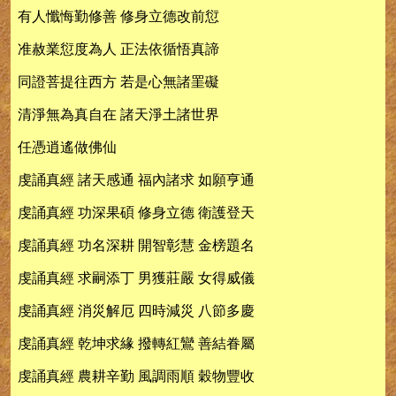
有人懺悔勤修善 修身立德改前愆
准赦業愆度為人 正法依循悟真諦
同證菩提往西方 若是心無諸罣礙
清淨無為真自在 諸天淨土諸世界
任憑逍遙做佛仙
虔誦真經 諸天感通 福內諸求 如願亨通
虔誦真經 功深果碩 修身立德 衛護登天
虔誦真經 功名深耕 開智彰慧 金榜題名
虔誦真經 求嗣添丁 男獲莊嚴 女得威儀
虔誦真經 消災解厄 四時減災 八節多慶
虔誦真經 乾坤求緣 撥轉紅鸞 善結眷屬
虔誦真經 農耕辛勤 風調雨順 穀物豐收