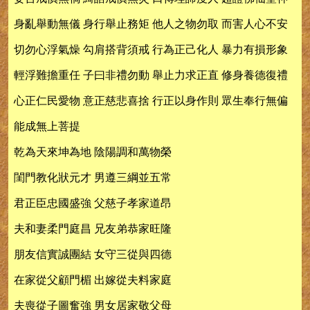
身亂舉動無儀 身行舉止務矩 他人之物勿取 而害人心不安
切勿心浮氣燥 勾肩搭背須戒 行為正己化人 暴力有損形象
輕浮難擔重任 子曰非禮勿動 舉止力求正直 修身養德復禮
心正仁民愛物 意正慈悲喜捨 行正以身作則 眾生奉行無偏
能成無上菩提
乾為天來坤為地 陰陽調和萬物榮
閨門教化狀元才 男遵三綱並五常
君正臣忠國盛強 父慈子孝家道昂
夫和妻柔門庭昌 兄友弟恭家旺隆
朋友信實誠團結 女守三從與四德
在家從父顧門楣 出嫁從夫料家庭
夫喪從子圖奮強 男女居家敬父母