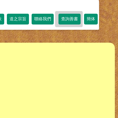
歌
道之宗旨
聯絡我們
查詢善書
簡体