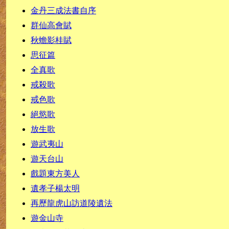
金丹三成法書自序
群仙高會賦
秋蟾影桂賦
思征篇
全真歌
戒殺歌
戒色歌
絕慾歌
放生歌
遊武夷山
遊天台山
戲題東方美人
遺孝子楊太明
再歷龍虎山訪道陵遺法
遊金山寺