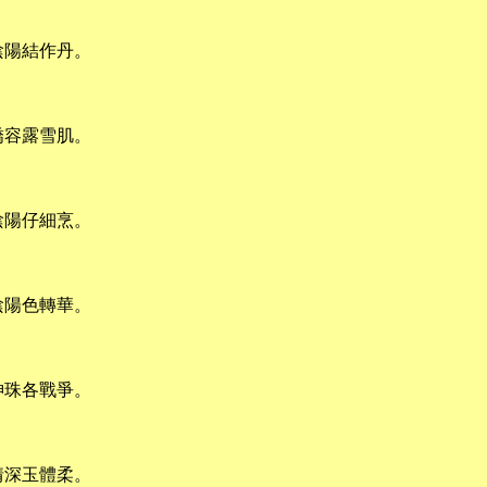
陰陽結作丹。
嬌容露雪肌。
陰陽仔細烹。
陰陽色轉華。
神珠各戰爭。
情深玉體柔。