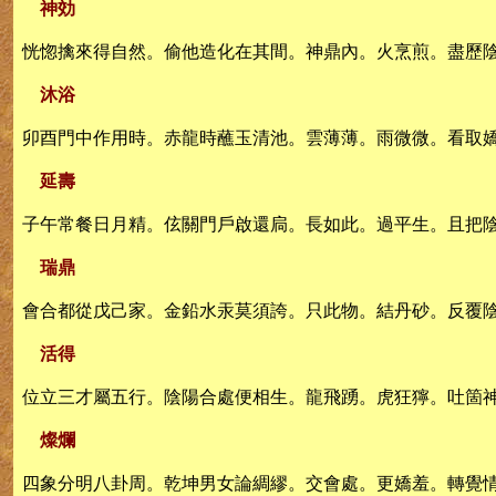
神効
恍惚擒來得自然。偷他造化在其間。神鼎內。火烹煎。盡歷
沐浴
卯酉門中作用時。赤龍時蘸玉清池。雲薄薄。雨微微。看取
延壽
子午常餐日月精。伭關門戶啟還扃。長如此。過平生。且把
瑞鼎
會合都從戊己家。金鉛水汞莫須誇。只此物。結丹砂。反覆
活得
位立三才屬五行。陰陽合處便相生。龍飛踴。虎狂獰。吐箇
燦爛
四象分明八卦周。乾坤男女論綢繆。交會處。更嬌羞。轉覺