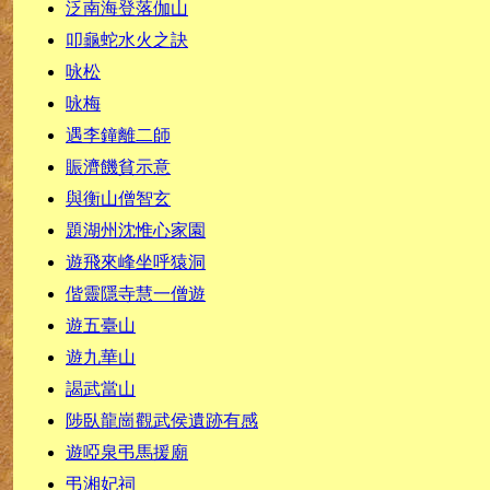
泛南海登落伽山
叩龜蛇水火之訣
咏松
咏梅
遇李鐘離二師
賑濟饑貧示意
與衡山僧智玄
題湖州沈惟心家園
遊飛來峰坐呼猿洞
偕靈隱寺慧一僧遊
遊五臺山
遊九華山
謁武當山
陟臥龍崗觀武侯遺跡有感
遊啞泉弔馬援廟
弔湘妃祠