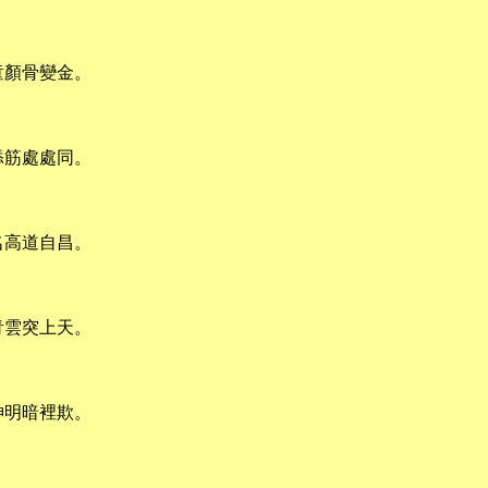
童顏骨變金。
添筋處處同。
名高道自昌。
青雲突上天。
神明暗裡欺。