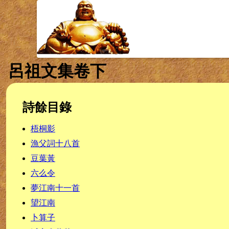
呂祖文集卷下
詩餘目錄
梧桐影
漁父詞十八首
豆葉黃
六么令
夢江南十一首
望江南
卜算子