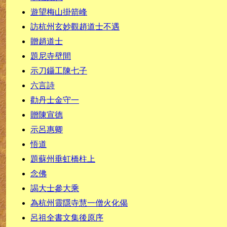
遊望梅山掛箭峰
訪杭州玄妙觀趙道士不遇
贈趙道士
題尼寺壁間
示刀鑷工陳七子
六言詩
勸丹士金守一
贈陳宣德
示呂惠卿
悟道
題蘇州垂虹橋柱上
念佛
謁大士參大乘
為杭州靈隱寺慧一僧火化偈
呂祖全書文集後原序