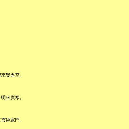
觀來覺盡空。
分明坐廣寒。
紅霞繞寂門。