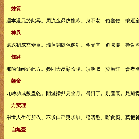
煉質
運本還元於此尋。周流金鼎虎龍吟。身不老。俗難侵。貌返
神異
還返初成立變童。瑞蓮開處色輝紅。金鼎內。迴朦朧。換骨
知路
那箇仙經述此方。參同大易顯陰陽。須窮取。莫顛狂。會者
朝帝
九轉功成數盡乾。開爐撥鼎見金丹。餐餌了。別塵寰。足躡
方契理
舉世人生何所依。不求自己更求誰。絕嗜慾。斷貪癡。莫把
自無憂