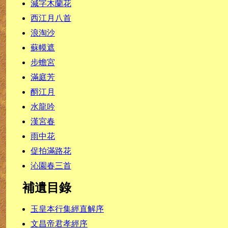
減字木蘭花
西江月八首
浪淘沙
蘇幙遮
步蟾宮
滿庭芳
酹江月
水龍吟
漢宮春
雨中花
促拍滿路花
沁園春三首
補遺目錄
玉皇本行集經直解序
文昌帝君孝經序