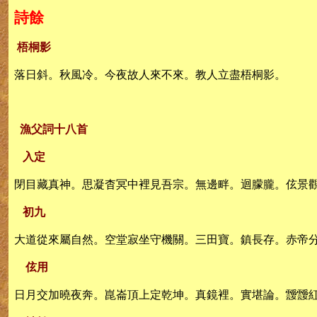
詩餘
梧桐影
落日斜。秋風冷。今夜故人來不來。教人立盡梧桐影。
漁父詞十八首
入定
閉目藏真神。思凝杳冥中裡見吾宗。無邊畔。迴朦朧。伭景
初九
大道從來屬自然。空堂寂坐守機關。三田寶。鎮長存。赤帝
伭用
日月交加曉夜奔。崑崙頂上定乾坤。真鏡裡。實堪論。靉靉