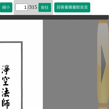
/315
縮小
回善書圖書館首頁
前往